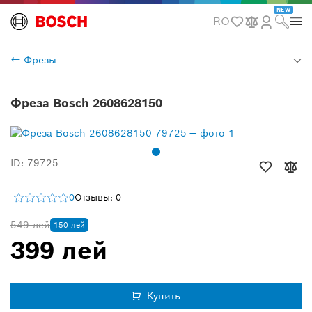
NEW
RO
Фрезы
Фреза Bosch 2608628150
ID: 79725
0
Отзывы: 0
549 лей
150 лей
399 лей
Купить