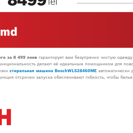
его за 8 499 леев
гарантирует вам безупречно чистую одежду
ункциональность делают её идеальным помощником для пов
узки
стиральная машина
Bosch
WLS
28460
ME
автоматически р
нкция отсрочки запуска обеспечивают гибкость, чтобы белье