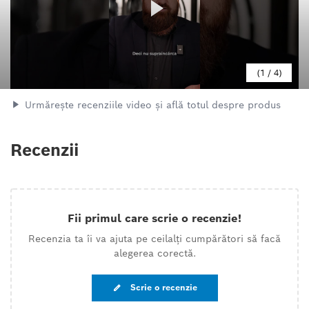
1
/
4
Urmărește recenziile video și află totul despre produs
Recenzii
Fii primul care scrie o recenzie!
Recenzia ta îi va ajuta pe ceilalți cumpărători să facă
alegerea corectă.
Scrie o recenzie