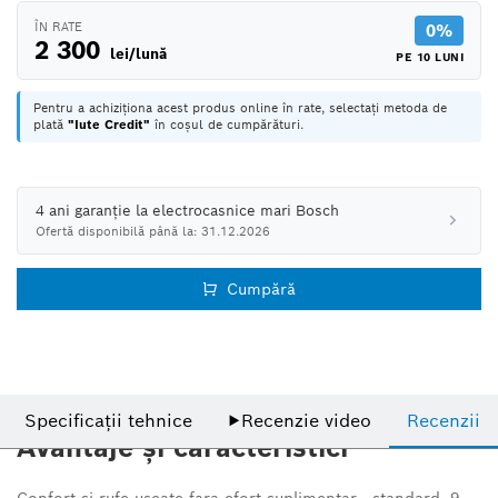
ÎN RATE
0%
2 300
lei/lună
PE 10 LUNI
Pentru a achiziționa acest produs online în rate, selectați metoda de
plată
"Iute Credit"
în coșul de cumpărături.
4 ani garanție la electrocasnice mari Bosch
Ofertă disponibilă până la: 31.12.2026
Cumpără
Specificații tehnice
▶
Recenzie video
Recenzii
Avantaje și caracteristici