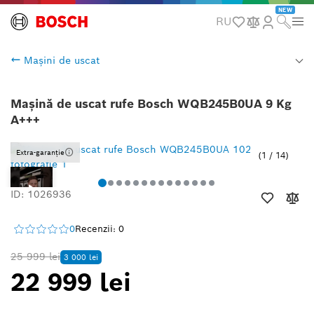
NEW
RU
Mașini de uscat
Mașină de uscat rufe Bosch WQB245B0UA 9 Kg
A+++
Extra-garanție
1
/
14
ID: 1026936
0
Recenzii: 0
25 999 lei
3 000 lei
22 999 lei