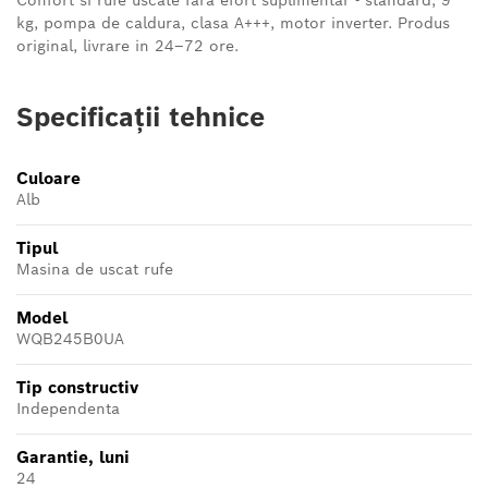
Confort si rufe uscate fara efort suplimentar - standard, 9
kg, pompa de caldura, clasa A+++, motor inverter. Produs
original, livrare in 24–72 ore.
Specificații tehnice
Culoare
Alb
Tipul
Masina de uscat rufe
Model
WQB245B0UA
Tip constructiv
Independenta
Garantie, luni
24