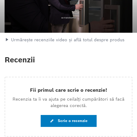
Urmărește recenziile video și află totul despre produs
Recenzii
Fii primul care scrie o recenzie!
Recenzia ta îi va ajuta pe ceilalți cumpărători să facă
alegerea corectă.
Scrie o recenzie