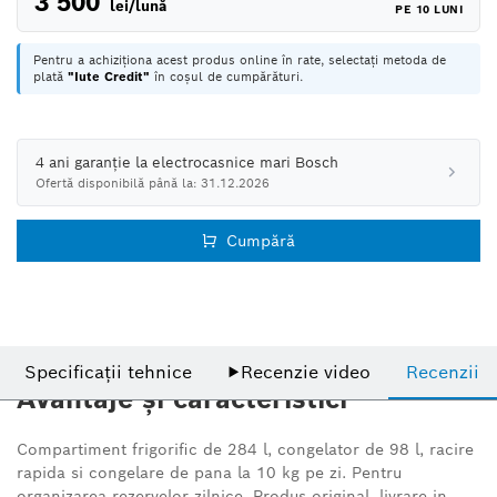
3 500
lei/lună
PE 10 LUNI
Pentru a achiziționa acest produs online în rate, selectați metoda de
plată
"Iute Credit"
în coșul de cumpărături.
4 ani garanție la electrocasnice mari Bosch
Ofertă disponibilă până la: 31.12.2026
Cumpără
Specificații tehnice
▶
Recenzie video
Recenzii
Avantaje și caracteristici
Compartiment frigorific de 284 l, congelator de 98 l, racire
rapida si congelare de pana la 10 kg pe zi. Pentru
organizarea rezervelor zilnice. Produs original, livrare in