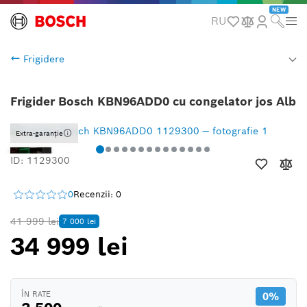
NEW
RU
Frigidere
Frigider Bosch KBN96ADD0 cu congelator jos Alb
Extra-garanție
ID: 1129300
0
Recenzii: 0
41 999 lei
7 000 lei
34 999 lei
ÎN RATE
0%