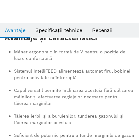
Avantaje
Specificații tehnice
Recenzii
Avantaje și caracteristici
Mâner ergonomic în formă de V pentru o poziţie de
lucru confortabilă
Sistemul IntelliFEED alimentează automat firul bobinei
pentru activitate neîntreruptă
Capul versatil permite înclinarea acestuia fără utilizarea
mâinilor şi efectuarea reglajelor necesare pentru
tăierea marginilor
Tăierea ierbii şi a buruienilor, tunderea gazonului şi
tăierea marginilor acestuia
Suficient de puternic pentru a tunde marginile de gazon