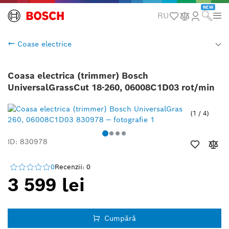
NEW
RU
Coase electrice
Coasa electrica (trimmer) Bosch
UniversalGrassCut 18-260, 06008C1D03 rot/min
1
/
4
ID: 830978
0
Recenzii: 0
3 599 lei
Cumpără