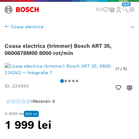
NEW
RU
Coase electrice
Coasa electrica (trimmer) Bosch ART 35,
0600878M00 8000 rot/min
1
/
5
ID: 224342
0
Recenzii: 0
2 599 lei
600 lei
1 999 lei