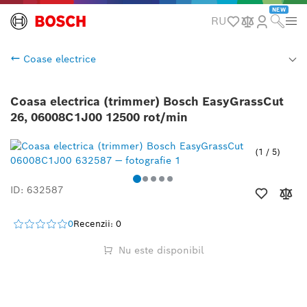
NEW
RU
Coase electrice
Coasa electrica (trimmer) Bosch EasyGrassCut
26, 06008C1J00 12500 rot/min
1
/
5
ID: 632587
0
Recenzii: 0
Nu este disponibil