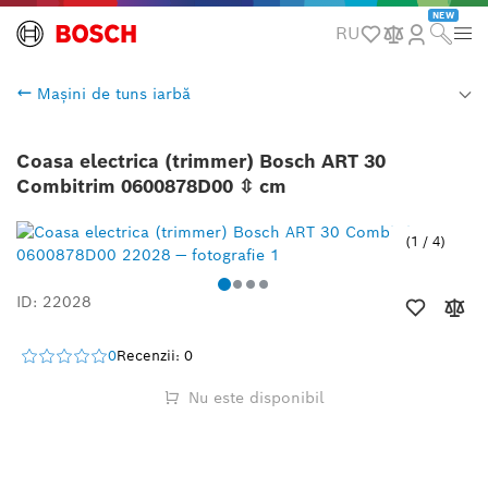
NEW
RU
Mașini de tuns iarbă
Coasa electrica (trimmer) Bosch ART 30
Combitrim 0600878D00 ⇳ cm
1
/
4
ID: 22028
0
Recenzii: 0
Nu este disponibil