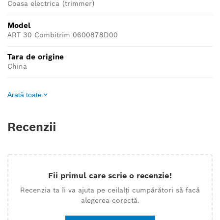
Coasa electrica (trimmer)
Model
ART 30 Combitrim 0600878D00
Tara de origine
China
Arată toate
Recenzii
Fii primul care scrie o recenzie!
Recenzia ta îi va ajuta pe ceilalți cumpărători să facă
alegerea corectă.