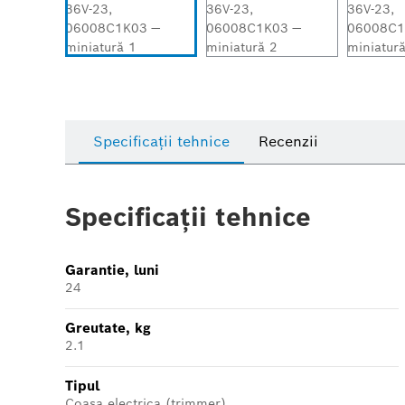
Specificații tehnice
Recenzii
Specificații tehnice
Garantie, luni
24
Greutate, kg
2.1
Tipul
Coasa electrica (trimmer)