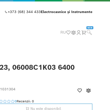
+373 (68) 344 433
Electrocasnice și Instrumente
NEW
RU
-23, 06008C1K03 6400
 1031304
0
Recenzii: 0
Nu este disponibil