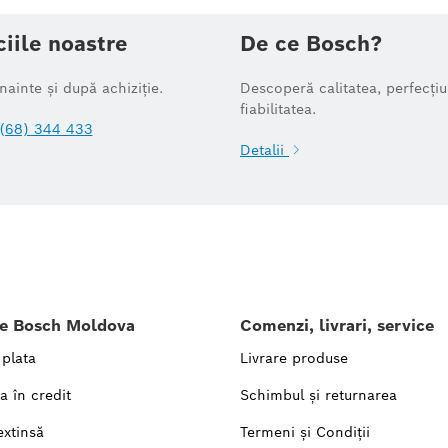
ciile noastre
De ce Bosch?
înainte și după achiziție.
Descoperă calitatea, perfecțiu
fiabilitatea.
(68) 344 433
Detalii
le Bosch Moldova
Comenzi, livrari, service
 plata
Livrare produse
a în credit
Schimbul și returnarea
extinsă
Termeni și Condiții