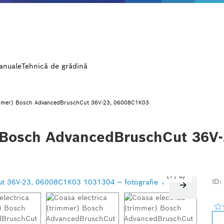
manuale
Tehnică de grădină
rimmer) Bosch AdvancedBruschCut 36V-23, 06008C1K03
) Bosch AdvancedBruschCut 36V
1
/
8
ID: