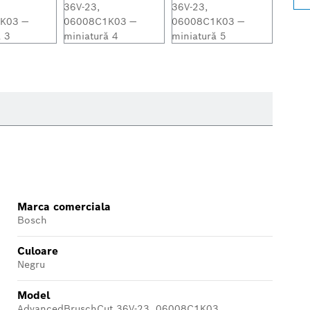
Marca comerciala
Bosch
Culoare
Negru
Model
AdvancedBruschCut 36V-23, 06008C1K03