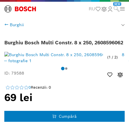
NEW
RU
Burghii
Burghiu Bosch Multi Constr. 8 x 250, 2608596062
1
/
2
ID: 79588
0
Recenzii: 0
69 lei
Cumpără