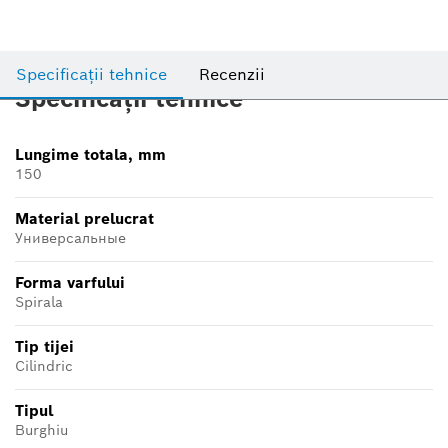
Specificații tehnice
Recenzii
Specificații tehnice
Lungime totala, mm
150
Material prelucrat
Универсальные
Forma varfului
Spirala
Tip tijei
Cilindric
Tipul
Burghiu