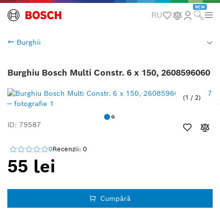
NEW
RU
Burghii
Burghiu Bosch Multi Constr. 6 x 150, 2608596060
1
/
2
ID: 79587
0
Recenzii: 0
55 lei
Cumpără