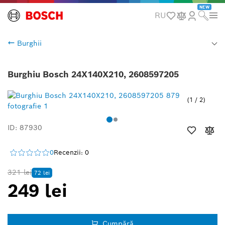
NEW
RU
Burghii
Burghiu Bosch 24X140X210, 2608597205
1
/
2
ID: 87930
0
Recenzii: 0
321 lei
72 lei
249 lei
Cumpără