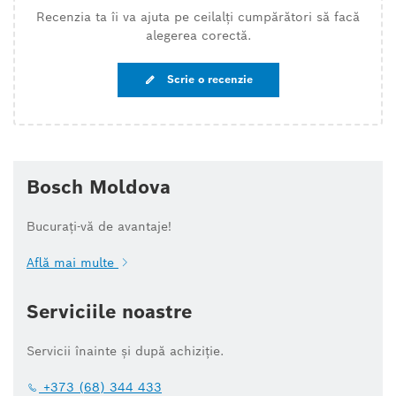
Recenzia ta îi va ajuta pe ceilalți cumpărători să facă
alegerea corectă.
Scrie o recenzie
Bosch Moldova
Bucurați-vă de avantaje!
Află mai multe
Serviciile noastre
Servicii înainte și după achiziție.
+373 (68) 344 433