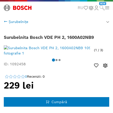
NEW
RU
Șurubelnițe
Surubelnita Bosch VDE PH 2, 1600A02NB9
1
/
3
ID: 1092458
0
Recenzii: 0
229 lei
Cumpără