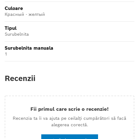
Culoare
Красный - желтый
Tipul
Surubelnita
Surubelnita manuala
1
Recenzii
Fii primul care scrie o recenzie!
Recenzia ta îi va ajuta pe ceilalți cumpărători să facă
alegerea corectă.