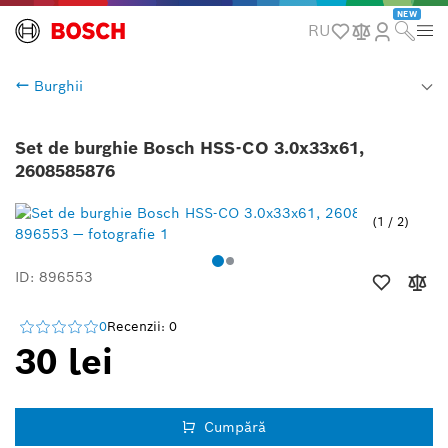
NEW
RU
Burghii
Set de burghie Bosch HSS-CO 3.0x33x61,
2608585876
1
/
2
ID: 896553
0
Recenzii: 0
30 lei
Cumpără