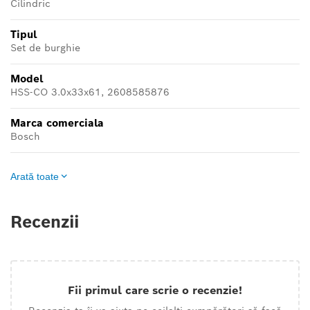
Cilindric
Tipul
Set de burghie
Model
HSS-CO 3.0x33x61, 2608585876
Marca comerciala
Bosch
Arată toate
Recenzii
Fii primul care scrie o recenzie!