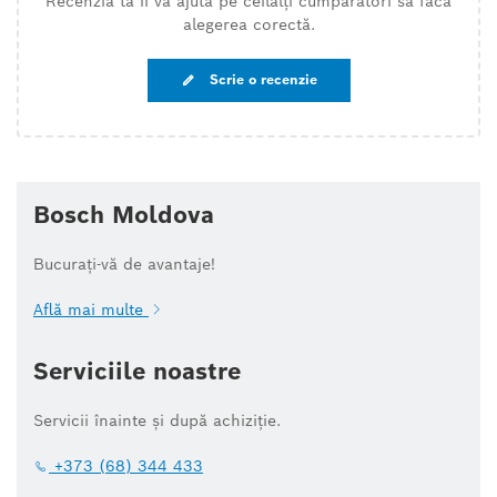
Recenzia ta îi va ajuta pe ceilalți cumpărători să facă
alegerea corectă.
Scrie o recenzie
Bosch Moldova
Bucurați-vă de avantaje!
Află mai multe
Serviciile noastre
Servicii înainte și după achiziție.
+373 (68) 344 433