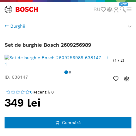
NEW
RU
Burghii
Set de burghie Bosch 2609256989
1
/
2
ID: 638147
0
Recenzii: 0
349 lei
Cumpără