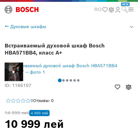
NEW
RO
Духовые шкафы
Встраиваемый духовой шкаф Bosch
HBA571BB4, класс A+
ID: 1166107
0
Отзывы: 0
14 999 лей
4 000 лей
10 999 лей