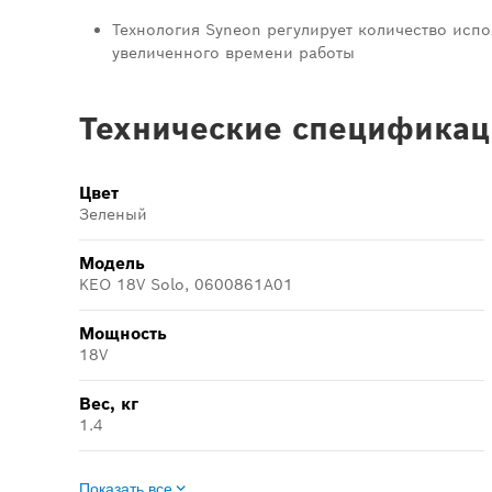
Технология Syneon регулирует количество исп
увеличенного времени работы
Технические спецификац
Цвет
Зеленый
Модель
KEO 18V Solo, 0600861A01
Мощность
18V
Вес, кг
1.4
Показать все