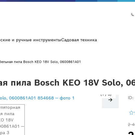
еские и ручные инструменты
Садовая техника
бельная пила Bosch KEO 18V Solo, 0600861A01
я пила Bosch KEO 18V Solo, 
1
/
3
ID:
2 4