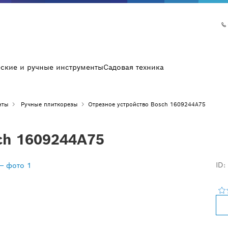
еские и ручные инструменты
Садовая техника
нты
Ручные плиткорезы
Отрезное устройство Bosch 1609244A75
ch 1609244A75
ID: