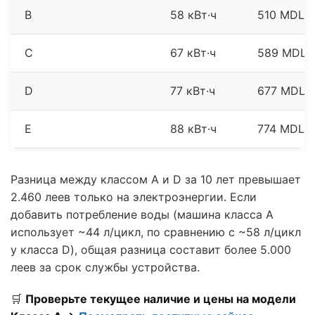
B
58 кВт·ч
510 MDL
C
67 кВт·ч
589 MDL
D
77 кВт·ч
677 MDL
E
88 кВт·ч
774 MDL
Разница между классом А и D за 10 лет превышает
2.460 леев только на электроэнергии. Если
добавить потребление воды (машина класса А
использует ~44 л/цикл, по сравнению с ~58 л/цикл
у класса D), общая разница составит более 5.000
леев за срок службы устройства.
🛒
Проверьте текущее наличие и цены на модели