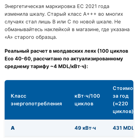
Энергетическая маркировка ЕС 2021 года
изменила шкалу. Старый класс A+++ во многих
случаях стал лишь B или C по новой шкале. Не
обманывайтесь наклейкой в магазине, где указана
«А» старого образца.
Реальный расчет в молдавских леях (100 циклов
Eco 40-60, рассчитано по актуализированному
среднему тарифу ~4 MDL/кВт·ч):
Стоимос
Класс
кВт·ч/100
за год
энергопотребления
циклов
(≈220
циклов)
A
49 кВт·ч
431 MDL