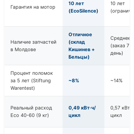
10 лет
10 лет
Гарантия на мотор
(EcoSilence)
(ограниче
Отличное
Среднее
Наличие запчастей
(склад
(заказ 7-2
в Молдове
Кишинев +
день)
Бельцы)
Процент поломок
за 5 лет (Stiftung
~8%
~14%
Warentest)
Реальный расход
0,49 кВт·ч/
0,57 кВт·ч
Eco 40-60 (9 кг)
цикл
цикл