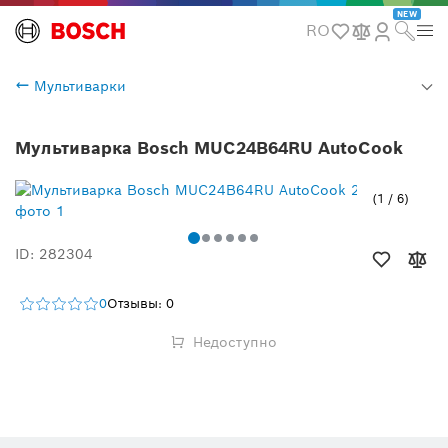
NEW
RO
Мультиварки
Мультиварка Bosch MUC24B64RU AutoCook
1
/
6
ID: 282304
0
Отзывы: 0
Недоступно