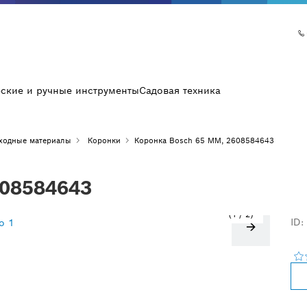
еские и ручные инструменты
Садовая техника
сходные материалы
Коронки
Коронка Bosch 65 MM, 2608584643
608584643
1
/
2
ID: