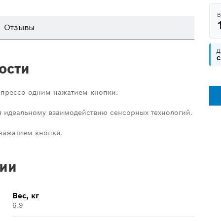
В
Отзывы
Д
C
ости
эспрессо одним нажатием кнопки.
ря идеальному взаимодействию сенсорных технологий.
нажатием кнопки.
ии
Вес, кг
6.9