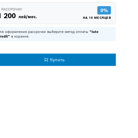
 РАССРОЧКУ
0%
1 200
лей/мес.
НА 10 МЕСЯЦЕВ
ля оформления рассрочки выберите метод оплаты
"Iute
redit"
в корзине.
Купить