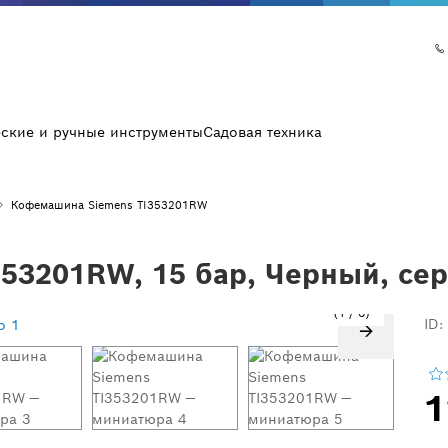
еские и ручные инструменты
Садовая техника
Кофемашина Siemens TI353201RW
53201RW, 15 бар, Черный, се
1
/
6
ID:
1