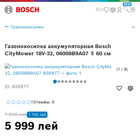
NEW
RO
Газонокосилки
Газонокосилка аккумуляторная Bosch
CityMower 18V-32, 06008B9A07 ⇳ 60 см
1
/
9
ID: 830977
0
Отзывы: 0
7 699 лей
1 700 лей
5 999 лей