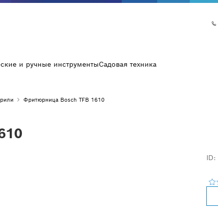
еские и ручные инструменты
Садовая техника
рили
Фритюрница Bosch TFB 1610
610
ID: