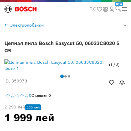
NEW
RO
Электролобзики
Цепная пила Bosch Easycut 50, 06033C8020 5
cм
1
/
3
ID: 350973
0
Отзывы: 0
2 299 лей
300 лей
1 999 лей