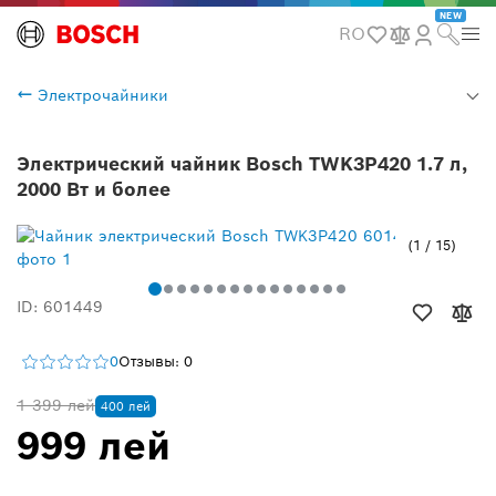
NEW
RO
Электрочайники
Электрический чайник Bosch TWK3P420 1.7 л,
2000 Вт и более
1
/
15
ID: 601449
0
Отзывы: 0
1 399 лей
400 лей
999 лей