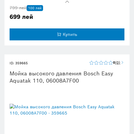
Простая в использовании полуавтоматическая система подачи
лески устраняет необходимость в ручной настройке
799 лей
100 лей
Высококачественная отделка, мощный двигатель и
долговечность дают идеальные результаты
699 лей
Оптимальное срезание травы и сорняков, обкашивание
газона и подрезка кромок
Купить
0
0
ID: 359665
Мойка высокого давления Bosch Easy
Aquatak 110, 06008A7F00