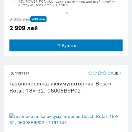
18V POWER FOR ALL: один аккумулятор для всей линейки
инструментов Home & Garden
Легко срезайте ветки диаметром до 80 мм с помощью
высокоточных швейцарских пильных полотен
3 399 лей
400 лей
Съемная A-образная рукоятка удерживает ветку, позволяя
работать одной рукой
2 999 лей
Сменные лезвия позволяют использовать один инструмент
для широкого спектра работ по дому и в саду
Мощный аккумулятор 18V позволяет выполнить 115
Купить
разрезаний на одной зарядке
Медленный запуск резания для лучшей управляемости и
комфорта
Технология Syneon регулирует потребление энергии для
обеспечения оптимальной эффективности и увеличения
длительности работы
0
0
ID: 1191147
Газонокосилка аккумуляторная Bosch
Rotak 18V-32, 06008B9P02