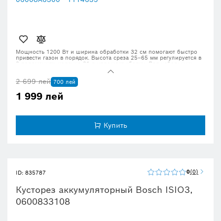
Мощность 1200 Вт и ширина обработки 32 см помогают быстро
привести газон в порядок. Высота среза 25–65 мм регулируется в
3 положениях, корзина 31 л упрощает уборку. Для небольших
участков. Оригинальный товар, доставка 24–72 часа.
2 699 лей
700 лей
1 999 лей
Купить
0
0
ID: 835787
Кусторез аккумуляторный Bosch ISIO3,
0600833108