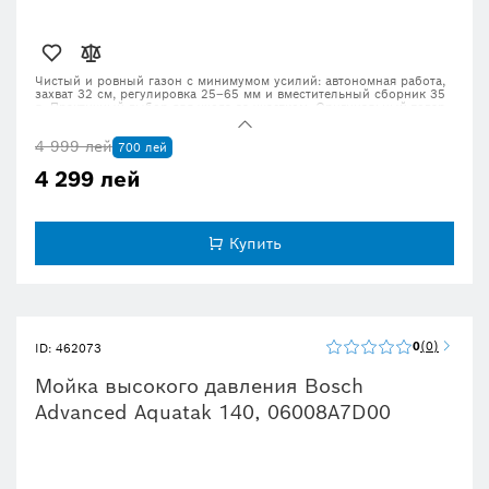
Чистый и ровный газон с минимумом усилий: автономная работа,
захват 32 см, регулировка 25–65 мм и вместительный сборник 35
л. Практичный выбор для ухода за участком. Оригинальный товар,
доставка 24–72 часа.
4 999 лей
700 лей
4 299 лей
Купить
0
0
ID: 462073
Мойка высокого давления Bosch
Advanced Aquatak 140, 06008A7D00