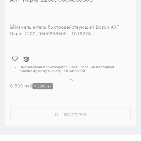
Высочайшая производительность резания благодаря
прочному ножу с лазерной заточкой
Непрерывное сложное измельчение с функцией контроля
скорости OptiCut
6 599 лей
1 000 лей
Поворотный нож для производительного и эффективного
измельчения веток толщиной до 40 мм
Легко измельчает древесину и мягкие зеленые отходы
Большой бункер быстрой подачи с практичным
проталкивателем для измельчения больших партий
Недоступно