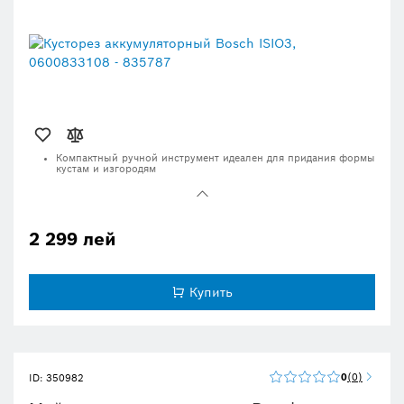
Компактный ручной инструмент идеален для придания формы
кустам и изгородям
Легкая и эргономичная конструкция для удобства и простоты
пользования
Долговечный литий-ионный аккумулятор 3,6 В позволяет
работать без подзарядки до 50 минут
2 299 лей
Мощный привод и антиблокировочная система для
обеспечения сверхвысокой производительности без
блокировок
Купить
0
0
ID: 350982