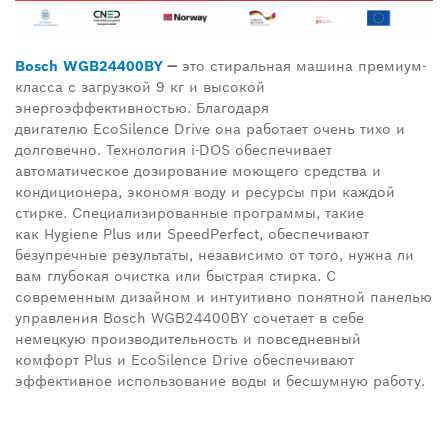
Bosch WGB
24400
BY
—
это стиральная машина премиум-
класса с загрузкой 9 кг и высокой
энергоэффективностью. Благодаря
двигателю
EcoSilence Drive
она работает очень тихо и
долговечно. Технология
i
-
DOS
обеспечивает
автоматическое дозирование моющего средства и
кондиционера, экономя воду и ресурсы при каждой
стирке. Специализированные программы, такие
как
Hygiene Plus
или
SpeedPerfect
, обеспечивают
безупречные результаты, независимо от того, нужна ли
вам глубокая очистка или быстрая стирка. С
современным дизайном и интуитивно понятной панелью
управления
Bosch WGB
24400
BY
сочетает в себе
немецкую производительность и повседневный
комфорт
Plus
и
EcoSilence Drive
обеспечивают
эффективное использование воды и бесшумную работу.