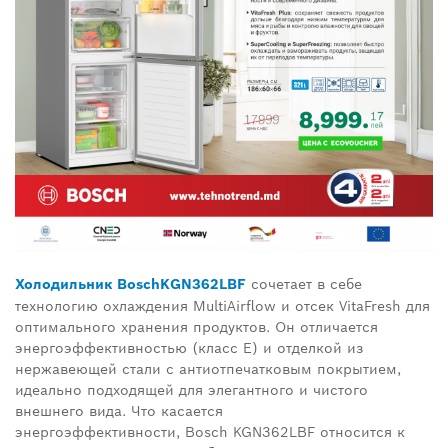
Холодильник
Bosch
KGN
362
LBF
сочетает в себе
технологию охлаждения
MultiAirflow
и отсек
VitaFresh
для
оптимального хранения продуктов. Он отличается
энергоэффективностью (класс
E
) и отделкой из
нержавеющей стали с антиотпечатковым покрытием,
идеально подходящей для элегантного и чистого
внешнего вида. Что касается
энергоэффективности,
Bosch KGN
362
LBF
относится к