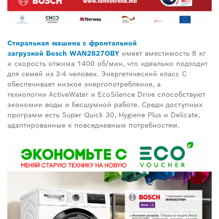
Стиральная машина с фронтальной
загрузкой
Bosch WAN
2827
OBY
имеет вместимость 8 кг
и скорость отжима 1400 об/мин, что идеально подходит
для семей из 3-4 человек. Энергетический класс
C
обеспечивает низкое энергопотребление, а
технологии
ActiveWater
и
EcoSilence Drive
способствуют
экономии воды и бесшумной работе. Среди доступных
программ есть
Super Quick
30,
Hygiene Plus
и
Delicate
,
адаптированные к повседневным потребностям.