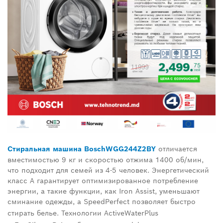
Стиральная машина
Bosch
WGG
244
Z
2
BY
отличается
вместимостью 9 кг и скоростью отжима 1400 об/мин,
что подходит для семей из 4-5 человек. Энергетический
класс
A
гарантирует оптимизированное потребление
энергии, а такие функции, как
Iron Assist
, уменьшают
сминание одежды, а
SpeedPerfect
позволяет быстро
стирать белье. Технологии
ActiveWater
Plus