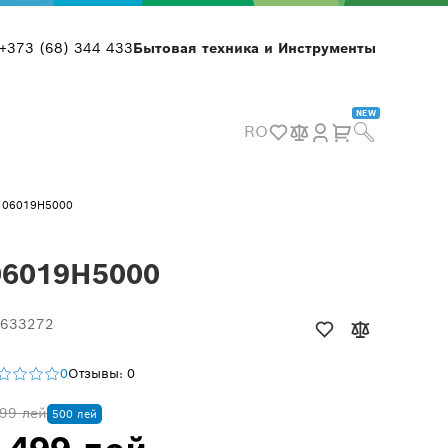
+373 (68) 344 433
Бытовая техника и Инструменты
NEW
RO
, 06019H5000
06019H5000
 633272
0
Отзывы: 0
99 лей
500 лей