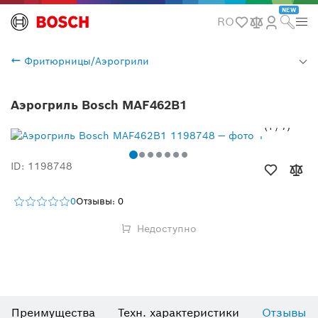
NEW
RO
Фритюрницы/Аэрогрили
Аэрогриль Bosch MAF462B1
1
/
7
ID: 1198748
0
Отзывы: 0
Недоступно
Преимущества
Техн. характеристики
Отзывы