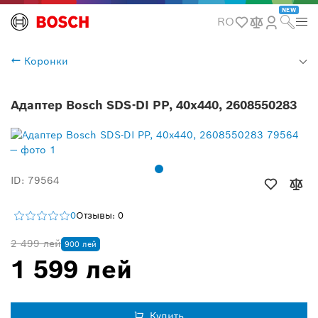
NEW
RO
Коронки
Адаптер Bosch SDS-DI PP, 40x440, 2608550283
ID: 79564
0
Отзывы: 0
2 499 лей
900 лей
1 599 лей
Купить