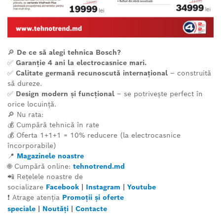
🔎
De ce să alegi tehnica Bosch?
✅
Garanție 4 ani la electrocasnice mari.
✅
Calitate germană recunoscută internațional
– construită
să dureze.
✅
Design modern și funcțional
– se potrivește perfect în
orice locuință.
🔎
Nu rata:
💰
Cump
ără tehnică în rate
💰
Oferta 1+1+1 = 10% reducere (la electrocasnice
încorporabile)
📍
Magazinele noastre
🌐 Cumpără online:
tehnotrend.md
📲 Rețelele noastre de
socializare
Facebook
|
Instagram
|
Youtube
❗ Atrage atenția
Promoții și oferte
speciale
|
Noutăți
|
Contacte