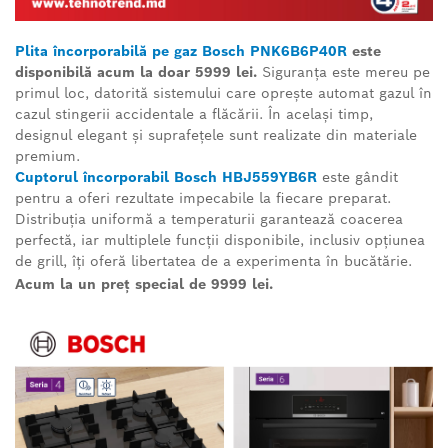
Plita încorporabilă pe gaz Bosch PNK6B6P40R
este
disponibilă acum la doar 5999 lei.
Siguranța este mereu pe
primul loc, datorită sistemului care oprește automat gazul în
cazul stingerii accidentale a flăcării. În același timp,
designul elegant și suprafețele sunt realizate din materiale
premium.
Cuptorul încorporabil Bosch HBJ559YB6R
este gândit
pentru a oferi rezultate impecabile la fiecare preparat.
Distribuția uniformă a temperaturii garantează coacerea
perfectă, iar multiplele funcții disponibile, inclusiv opțiunea
de grill, îți oferă libertatea de a experimenta în bucătărie.
Acum la un preț special de 9999 lei.