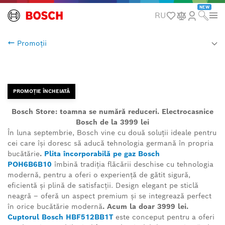
NEW
RU
Promoții
PROMOȚIE ÎNCHEIATĂ
Bosch Store: toamna se numără reduceri. Electrocasnice
Bosch de la 3999 lei
În luna septembrie, Bosch vine cu două soluții ideale pentru
cei care își doresc să aducă tehnologia germană în propria
bucătărie
.
Plita încorporabilă pe gaz Bosch
POH6B6B10
îmbină tradiția flăcării deschise cu tehnologia
modernă, pentru a oferi o experiență de gătit sigură,
eficientă și plină de satisfacții. Design elegant pe sticlă
neagră – oferă un aspect premium și se integrează perfect
în orice bucătărie modernă
. Acum la doar 3999 lei.
Cuptorul Bosch HBF512BB1T
este conceput pentru a oferi