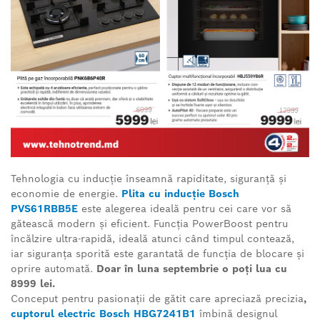
Tehnologia cu inducție înseamnă rapiditate, siguranță și
economie de energie.
Plita cu inducție Bosch
PVS61RBB5E
este alegerea ideală pentru cei care vor să
gătească modern și eficient. Funcția PowerBoost pentru
încălzire ultra-rapidă, ideală atunci când timpul contează,
iar siguranța sporită este garantată de funcția de blocare și
oprire automată.
Doar în luna septembrie o poți lua cu
8999 lei.
Conceput pentru pasionații de gătit care apreciază precizia
,
cuptorul electric Bosch HBG7241B1
îmbină designul