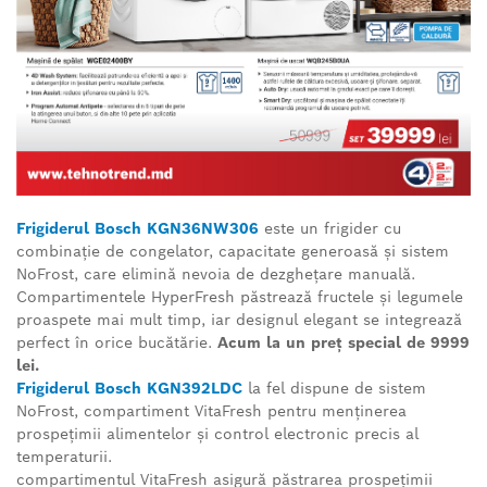
Frigiderul Bosch KGN36NW306
este un frigider cu
combinație de congelator, capacitate generoasă și sistem
NoFrost, care elimină nevoia de dezghețare manuală.
Compartimentele HyperFresh păstrează fructele și legumele
proaspete mai mult timp, iar designul elegant se integrează
perfect în orice bucătărie.
Acum la un preț special de 9999
lei.
Frigiderul Bosch KGN392LDC
la fel dispune de sistem
NoFrost, compartiment VitaFresh pentru menținerea
prospețimii alimentelor și control electronic precis al
temperaturii.
compartimentul VitaFresh asigură păstrarea prospețimii