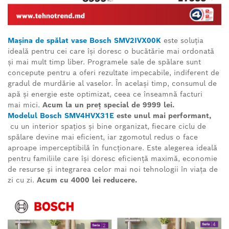
Mașina de spălat vase Bosch SMV2IVX00K
este soluția
ideală pentru cei care își doresc o bucătărie mai ordonată
și mai mult timp liber. Programele sale de spălare sunt
concepute pentru a oferi rezultate impecabile, indiferent de
gradul de murdărie al vaselor. În același timp, consumul de
apă și energie este optimizat, ceea ce înseamnă facturi
mai
mici.
Acum la un preț special de 9999 lei.
Modelul Bosch SMV4HVX31E
este unul mai performant,
cu un interior spațios și bine organizat, fiecare ciclu de
spălare devine mai eficient, iar zgomotul redus o face
aproape imperceptibilă în funcționare. Este alegerea ideală
pentru familiile care își doresc eficiență maximă, economie
de resurse și integrarea celor mai noi tehnologii în viața de
zi cu zi.
Acum cu 4000 lei reducere.