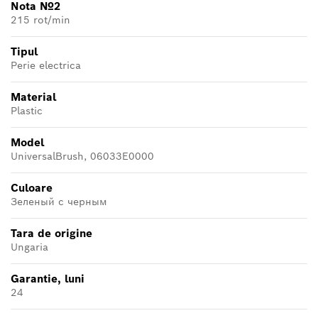
Nota №2
215 rot/min
Tipul
Perie electrica
Material
Plastic
Model
UniversalBrush, 06033E0000
Culoare
Зеленый с черным
Tara de origine
Ungaria
Garantie, luni
24