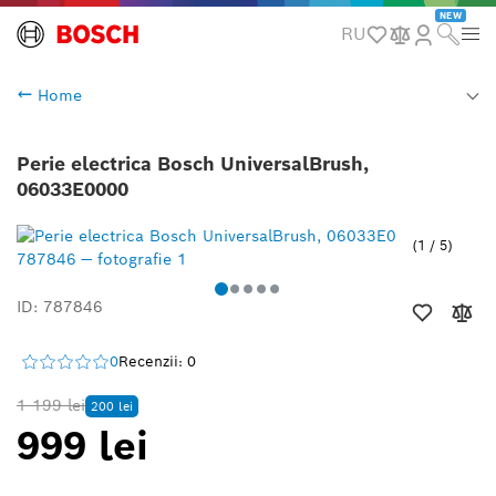
NEW
RU
Home
Perie electrica Bosch UniversalBrush,
06033E0000
1
/
5
ID: 787846
0
Recenzii: 0
1 199 lei
200 lei
999 lei