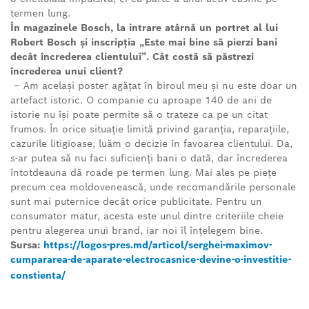
termen lung.
În magazinele Bosch, la intrare atârnă un portret al lui
Robert Bosch și inscripția „Este mai bine să pierzi bani
decât încrederea clientului”. Cât costă să păstrezi
încrederea unui client?
– Am același poster agățat în biroul meu și nu este doar un
artefact istoric. O companie cu aproape 140 de ani de
istorie nu își poate permite să o trateze ca pe un citat
frumos. În orice situație limită privind garanția, reparațiile,
cazurile litigioase, luăm o decizie în favoarea clientului. Da,
s-ar putea să nu faci suficienți bani o dată, dar încrederea
întotdeauna dă roade pe termen lung. Mai ales pe piețe
precum cea moldovenească, unde recomandările personale
sunt mai puternice decât orice publicitate. Pentru un
consumator matur, acesta este unul dintre criteriile cheie
pentru alegerea unui brand, iar noi îl înțelegem bine.
Sursa:
https://logos-pres.md/articol/serghei-maximov-
cumpararea-de-aparate-electrocasnice-devine-o-investitie-
constienta/