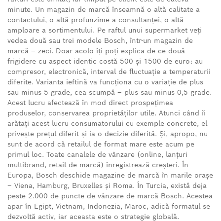
minute. Un magazin de marcă înseamnă o altă calitate a
contactului, o altă profunzime a consultanței, o altă
amploare a sortimentului. Pe raftul unui supermarket veți
vedea două sau trei modele Bosch, într-un magazin de
marcă – zeci. Doar acolo îți poți explica de ce două
frigidere cu aspect identic costă 500 și 1500 de euro: au
compresor, electronică, interval de fluctuație a temperaturii
diferite. Varianta ieftină va funcționa cu o variație de plus
sau minus 5 grade, cea scumpă – plus sau minus 0,5 grade.
Acest lucru afectează în mod direct prospețimea
produselor, conservarea proprietăților utile. Atunci când îi
arătați acest lucru consumatorului cu exemple concrete, el
privește prețul diferit și ia o decizie diferită. Și, apropo, nu
sunt de acord că retailul de format mare este acum pe
primul loc. Toate canalele de vânzare (online, lanțuri
multibrand, retail de marcă) înregistrează creșteri. În
Europa, Bosch deschide magazine de marcă în marile orașe
– Viena, Hamburg, Bruxelles și Roma. În Turcia, există deja
peste 2.000 de puncte de vânzare de marcă Bosch. Acestea
apar în Egipt, Vietnam, Indonezia, Maroc, adică formatul se
dezvoltă activ, iar aceasta este o strategie globală.