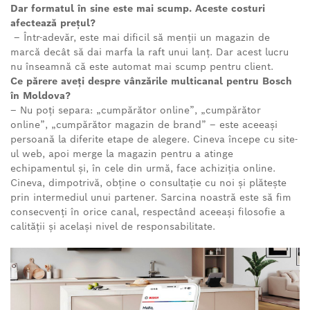
Dar formatul în sine este mai scump. Aceste costuri
afectează prețul?
– Într-adevăr, este mai dificil să menții un magazin de
marcă decât să dai marfa la raft unui lanț. Dar acest lucru
nu înseamnă că este automat mai scump pentru client.
Ce părere aveți despre vânzările multicanal pentru Bosch
în Moldova?
– Nu poți separa: „cumpărător online”, „cumpărător
online”, „cumpărător magazin de brand” – este aceeași
persoană la diferite etape de alegere. Cineva începe cu site-
ul web, apoi merge la magazin pentru a atinge
echipamentul și, în cele din urmă, face achiziția online.
Cineva, dimpotrivă, obține o consultație cu noi și plătește
prin intermediul unui partener. Sarcina noastră este să fim
consecvenți în orice canal, respectând aceeași filosofie a
calității și același nivel de responsabilitate.