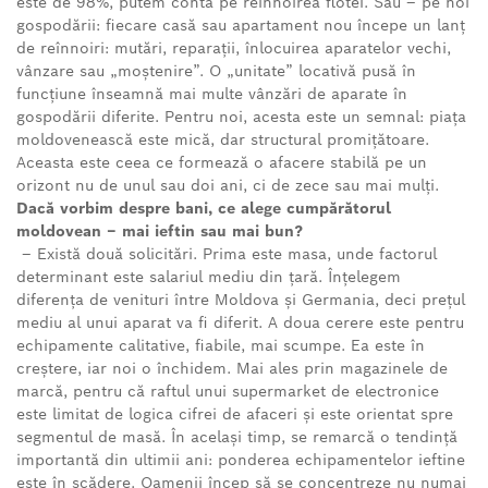
este de 98%, putem conta pe reînnoirea flotei. Sau – pe noi
gospodării: fiecare casă sau apartament nou începe un lanț
de reînnoiri: mutări, reparații, înlocuirea aparatelor vechi,
vânzare sau „moștenire”. O „unitate” locativă pusă în
funcțiune înseamnă mai multe vânzări de aparate în
gospodării diferite. Pentru noi, acesta este un semnal: piața
moldovenească este mică, dar structural promițătoare.
Aceasta este ceea ce formează o afacere stabilă pe un
orizont nu de unul sau doi ani, ci de zece sau mai mulți.
Dacă vorbim despre bani, ce alege cumpărătorul
moldovean – mai ieftin sau mai bun?
– Există două solicitări. Prima este masa, unde factorul
determinant este salariul mediu din țară. Înțelegem
diferența de venituri între Moldova și Germania, deci prețul
mediu al unui aparat va fi diferit. A doua cerere este pentru
echipamente calitative, fiabile, mai scumpe. Ea este în
creștere, iar noi o închidem. Mai ales prin magazinele de
marcă, pentru că raftul unui supermarket de electronice
este limitat de logica cifrei de afaceri și este orientat spre
segmentul de masă. În același timp, se remarcă o tendință
importantă din ultimii ani: ponderea echipamentelor ieftine
este în scădere. Oamenii încep să se concentreze nu numai