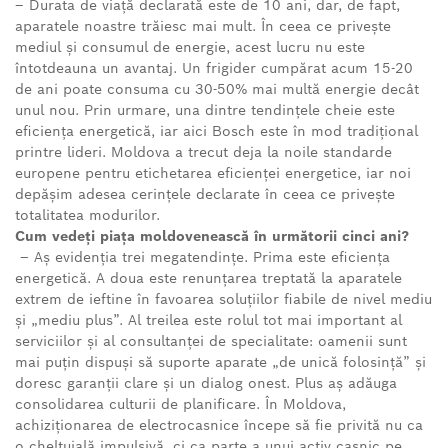
– Durata de viață declarată este de 10 ani, dar, de fapt,
aparatele noastre trăiesc mai mult. În ceea ce privește
mediul și consumul de energie, acest lucru nu este
întotdeauna un avantaj. Un frigider cumpărat acum 15-20
de ani poate consuma cu 30-50% mai multă energie decât
unul nou. Prin urmare, una dintre tendințele cheie este
eficiența energetică, iar aici Bosch este în mod tradițional
printre lideri. Moldova a trecut deja la noile standarde
europene pentru etichetarea eficienței energetice, iar noi
depășim adesea cerințele declarate în ceea ce privește
totalitatea modurilor.
Cum vedeți piața moldovenească în următorii cinci ani?
– Aș evidenția trei megatendințe. Prima este eficiența
energetică. A doua este renunțarea treptată la aparatele
extrem de ieftine în favoarea soluțiilor fiabile de nivel mediu
și „mediu plus”. Al treilea este rolul tot mai important al
serviciilor și al consultanței de specialitate: oamenii sunt
mai puțin dispuși să suporte aparate „de unică folosință” și
doresc garanții clare și un dialog onest. Plus aș adăuga
consolidarea culturii de planificare. În Moldova,
achiziționarea de electrocasnice începe să fie privită nu ca
o cheltuială impulsivă, ci ca parte a unui activ casnic pe