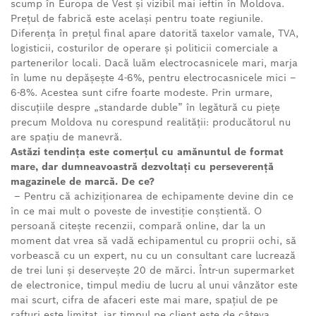
scump în Europa de Vest și vizibil mai ieftin în Moldova.
Prețul de fabrică este același pentru toate regiunile.
Diferența în prețul final apare datorită taxelor vamale, TVA,
logisticii, costurilor de operare și politicii comerciale a
partenerilor locali. Dacă luăm electrocasnicele mari, marja
în lume nu depășește 4-6%, pentru electrocasnicele mici –
6-8%. Acestea sunt cifre foarte modeste. Prin urmare,
discuțiile despre „standarde duble” în legătură cu piețe
precum Moldova nu corespund realității: producătorul nu
are spațiu de manevră.
Astăzi tendința este comerțul cu amănuntul de format
mare, dar dumneavoastră dezvoltați cu perseverență
magazinele de marcă. De ce?
– Pentru că achiziționarea de echipamente devine din ce
în ce mai mult o poveste de investiție conștientă. O
persoană citește recenzii, compară online, dar la un
moment dat vrea să vadă echipamentul cu proprii ochi, să
vorbească cu un expert, nu cu un consultant care lucrează
de trei luni și deservește 20 de mărci. Într-un supermarket
de electronice, timpul mediu de lucru al unui vânzător este
mai scurt, cifra de afaceri este mai mare, spațiul de pe
rafturi este limitat, iar timpul pe client este de câteva