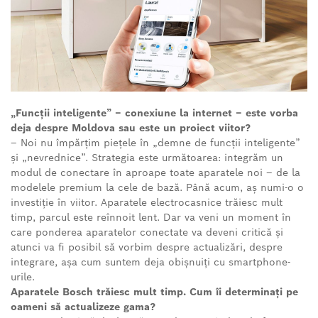
„Funcții inteligente” – conexiune la internet – este vorba
deja despre Moldova sau este un proiect viitor?
– Noi nu împărțim piețele în „demne de funcții inteligente”
și „nevrednice”. Strategia este următoarea: integrăm un
modul de conectare în aproape toate aparatele noi – de la
modelele premium la cele de bază. Până acum, aș numi-o o
investiție în viitor. Aparatele electrocasnice trăiesc mult
timp, parcul este reînnoit lent. Dar va veni un moment în
care ponderea aparatelor conectate va deveni critică și
atunci va fi posibil să vorbim despre actualizări, despre
integrare, așa cum suntem deja obișnuiți cu smartphone-
urile.
Aparatele Bosch trăiesc mult timp. Cum îi determinați pe
oameni să actualizeze gama?