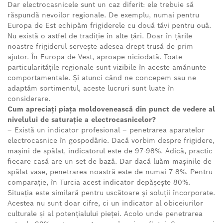
Dar electrocasnicele sunt un caz diferit: ele trebuie să
răspundă nevoilor regionale. De exemplu, numai pentru
Europa de Est echipăm frigiderele cu două tăvi pentru ouă.
Nu există o astfel de tradiție în alte țări. Doar în țările
noastre frigiderul servește adesea drept trusă de prim
ajutor. În Europa de Vest, aproape niciodată. Toate
particularitățile regionale sunt vizibile în aceste amănunte
comportamentale. Și atunci când ne concepem sau ne
adaptăm sortimentul, aceste lucruri sunt luate în
considerare.
Cum apreciați piața moldovenească din punct de vedere al
nivelului de saturație a electrocasnicelor?
– Există un indicator profesional – penetrarea aparatelor
electrocasnice în gospodărie. Dacă vorbim despre frigidere,
mașini de spălat, indicatorul este de 97-98%. Adică, practic
fiecare casă are un set de bază. Dar dacă luăm mașinile de
spălat vase, penetrarea noastră este de numai 7-8%. Pentru
comparație, în Turcia acest indicator depășește 80%.
Situația este similară pentru uscătoare și soluții încorporate.
Acestea nu sunt doar cifre, ci un indicator al obiceiurilor
culturale și al potențialului pieței. Acolo unde penetrarea