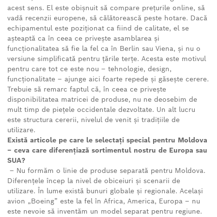
acest sens. El este obișnuit să compare prețurile online, să
vadă recenzii europene, să călătorească peste hotare. Dacă
echipamentul este poziționat ca fiind de calitate, el se
așteaptă ca în ceea ce privește asamblarea și
funcționalitatea să fie la fel ca în Berlin sau Viena, și nu o
versiune simplificată pentru țările terțe. Acesta este motivul
pentru care tot ce este nou – tehnologie, design,
funcționalitate – ajunge aici foarte repede și găsește cerere.
Trebuie să remarc faptul că, în ceea ce privește
disponibilitatea matricei de produse, nu ne deosebim de
mult timp de piețele occidentale dezvoltate. Un alt lucru
este structura cererii, nivelul de venit și tradițiile de
utilizare.
Există articole pe care le selectați special pentru Moldova
– ceva care diferențiază sortimentul nostru de Europa sau
SUA?
– Nu formăm o linie de produse separată pentru Moldova.
Diferențele încep la nivel de obiceiuri și scenarii de
utilizare. În lume există bunuri globale și regionale. Același
avion „Boeing” este la fel în Africa, America, Europa – nu
este nevoie să inventăm un model separat pentru regiune.