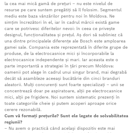
la cea mai mică gamă de prețuri – nu este nivelul de
resurse pe care suntem pregătiți să îl folosim. Segmentul
mediu este baza vânzărilor pentru noi în Moldova. Ne
simțim încrezători în el, iar în cadrul mărcii există game
care se potrivesc diferitelor nevoi: în ceea ce privește
designul, funcționalitatea și prețul. Aș dori să subliniez că
una dintre principalele diferențe ale Bosch este amploarea
gamei sale. Compania este reprezentată în diferite grupe de
produse, de la electrocasnice mici și încorporabile la
electrocasnice independente și mari. Iar aceasta este o
parte importantă a strategiei în țări precum Moldova:
oamenii pot alege în cadrul unui singur brand, mai degrabă
decât să asambleze aceeași bucătărie din cinci branduri
aleatorii. Mulți concurenți sunt foarte specializați – unii se
concentrează doar pe aspiratoare, alții pe electrocasnice
mici, alții pe frigidere. Noi suntem sistematic prezenți în
toate categoriile cheie și putem acoperi aproape orice
cerere rezonabilă.
Cum vă formați prețurile? Sunt ele legate de solvabilitatea
regiunii?
– Nu avem o practică când același dispozitiv este mai