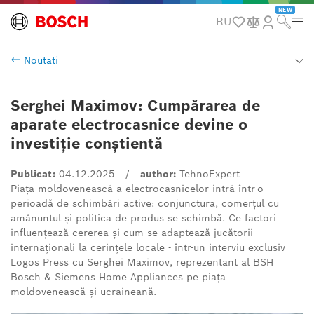
NEW
RU
Noutati
Serghei Maximov: Cumpărarea de
aparate electrocasnice devine o
investiție conștientă
Publicat:
04.12.2025
/
author:
TehnoExpert
Piața moldovenească a electrocasnicelor intră într-o
perioadă de schimbări active: conjunctura, comerțul cu
amănuntul și politica de produs se schimbă. Ce factori
influențează cererea și cum se adaptează jucătorii
internaționali la cerințele locale - într-un interviu exclusiv
Logos Press cu Serghei Maximov, reprezentant al BSH
Bosch & Siemens Home Appliances pe piața
moldovenească și ucraineană.