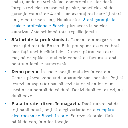
spălat, unde nu vrei să faci compromisuri. Iar dacă
înregistrezi electrocasnicul pe site, beneficiezi și de
garanție extinsă de 4 ani — un avantaj real care îți oferă
liniște pe termen lung. Nu uita că ai
3 ani garanție la
sculele profesionale Bosch
, plus acces la service
autorizat. Asta schimbă total regulile jocului.
•
Sfaturi de la profesioniști.
Oamenii din magazin sunt
instruiți direct de Bosch. Ei îți pot spune exact ce hotă
face față unei bucătării de 12 metri pătrați sau care
mașină de spălat e mai prietenoasă cu factura la apă
pentru o familie numeroasă.
•
Demo pe viu.
În unele locații, mai ales în cea din
Centru, găsești zone unde aparatele sunt pornite. Poți să
testezi un aspirator sau să vezi cât de silențios e un
uscător cu pompă de căldură. Decizi după ce testezi, nu
după poze.
•
Plata în rate, direct în magazin.
Dacă nu vrei să dai
toți banii odată, poți să alegi varianta de a
cumpăra
electrocasnice Bosch în rate
. Se rezolvă rapid, fără
bătăi de cap, în orice locație.