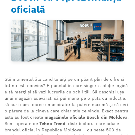
oficială
Știi momentul ăla când te uiți pe un pliant plin de cifre și
tot nu ești convins? E punctul în care singura soluție logică
e să mergi și să vezi lucrurile cu ochii tăi. Să deschizi ușa
unui magazin adevărat, să pui mâna pe o plită cu inducție,
să auzi cum toarce un aspirator la putere maximă și să ceri
o părere de la cineva care chiar știe ce vinde. Exact pentru
asta au fost create
magazinele oficiale Bosch din Moldova
.
Sunt operate de
Tehno Trend
, distribuitorul care aduce
brandul oficial în Republica Moldova — cu peste 500 de