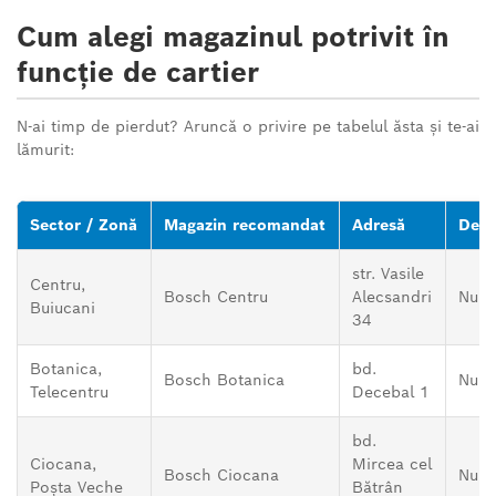
Cum alegi magazinul potrivit în
funcție de cartier
N-ai timp de pierdut? Aruncă o privire pe tabelul ăsta și te-ai
lămurit:
Tabel:
Magazin
Sector / Zonă
Magazin recomandat
Adresă
Desc
recomandat
în
str. Vasile
Centru,
funcție
Bosch Centru
Alecsandri
Nu
Buiucani
de
34
sector
Botanica,
bd.
sau
Bosch Botanica
Nu
Telecentru
Decebal 1
zonă
bd.
Ciocana,
Mircea cel
Bosch Ciocana
Nu
Poșta Veche
Bătrân