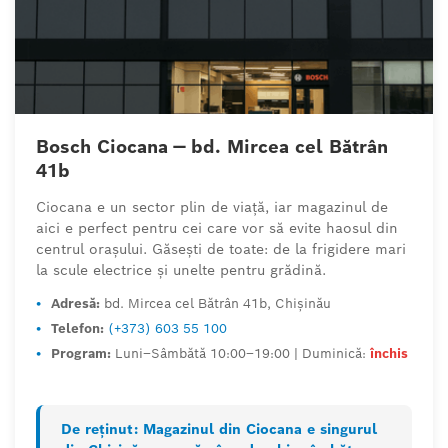
Bosch Ciocana — bd. Mircea cel Bătrân
41b
Ciocana e un sector plin de viață, iar magazinul de
aici e perfect pentru cei care vor să evite haosul din
centrul orașului. Găsești de toate: de la frigidere mari
la scule electrice și unelte pentru grădină.
•
Adresă:
bd. Mircea cel Bătrân 41b, Chișinău
•
Telefon:
(+373) 603 55 100
•
Program:
Luni–Sâmbătă 10:00–19:00 | Duminică:
închis
De reținut:
Magazinul din Ciocana e singurul