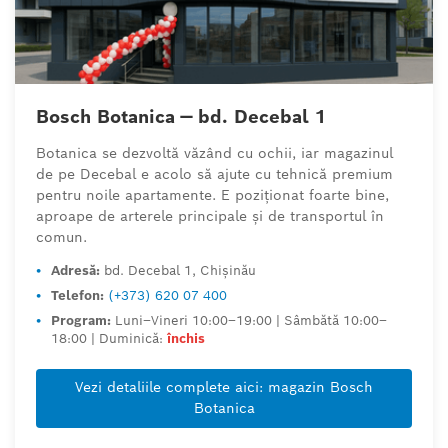
Bosch Botanica — bd. Decebal 1
Botanica se dezvoltă văzând cu ochii, iar magazinul
de pe Decebal e acolo să ajute cu tehnică premium
pentru noile apartamente. E poziționat foarte bine,
aproape de arterele principale și de transportul în
comun.
•
Adresă:
bd. Decebal 1, Chișinău
•
Telefon:
(+373) 620 07 400
•
Program:
Luni–Vineri 10:00–19:00 | Sâmbătă 10:00–
18:00 | Duminică:
închis
Vezi detaliile complete aici: magazin Bosch
Botanica