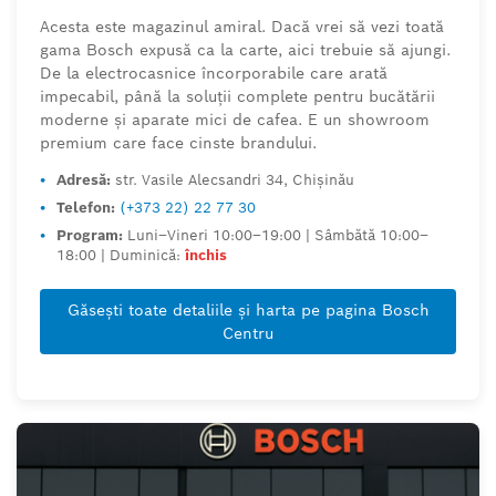
Acesta este magazinul amiral. Dacă vrei să vezi toată
gama Bosch expusă ca la carte, aici trebuie să ajungi.
De la electrocasnice încorporabile care arată
impecabil, până la soluții complete pentru bucătării
moderne și aparate mici de cafea. E un showroom
premium care face cinste brandului.
•
Adresă:
str. Vasile Alecsandri 34, Chișinău
•
Telefon:
(+373 22) 22 77 30
•
Program:
Luni–Vineri 10:00–19:00 | Sâmbătă 10:00–
18:00 | Duminică:
închis
Găsești toate detaliile și harta pe pagina Bosch
Centru