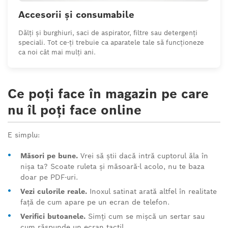
Accesorii și consumabile
Dălți și burghiuri, saci de aspirator, filtre sau detergenți
speciali. Tot ce-ți trebuie ca aparatele tale să funcționeze
ca noi cât mai mulți ani.
Ce poți face în magazin pe care
nu îl poți face online
E simplu:
•
Măsori pe bune.
Vrei să știi dacă intră cuptorul ăla în
nișa ta? Scoate ruleta și măsoară-l acolo, nu te baza
doar pe PDF-uri.
•
Vezi culorile reale.
Inoxul satinat arată altfel în realitate
față de cum apare pe un ecran de telefon.
•
Verifici butoanele.
Simți cum se mișcă un sertar sau
cum răspunde un ecran tactil.