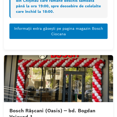
din Chișinău care rămâne deschis sâmbăta
până la ora 19:00, spre deosebire de celelalte
care închid la 18:00.
Informații extra găsești pe pagina magazin Bosch
Ciocana
Bosch Râșcani (Oasis) — bd. Bogdan
Voievod 1