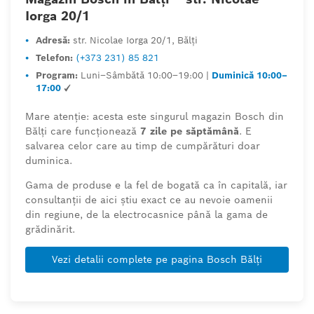
Iorga 20/1
•
Adresă:
str. Nicolae Iorga 20/1, Bălți
•
Telefon:
(+373 231) 85 821
•
Program:
Luni–Sâmbătă 10:00–19:00 |
Duminică 10:00–
17:00
✓
Mare atenție: acesta este singurul magazin Bosch din
Bălți care funcționează
7 zile pe săptămână
. E
salvarea celor care au timp de cumpărături doar
duminica.
Gama de produse e la fel de bogată ca în capitală, iar
consultanții de aici știu exact ce au nevoie oamenii
din regiune, de la electrocasnice până la gama de
grădinărit.
Vezi detalii complete pe pagina Bosch Bălți