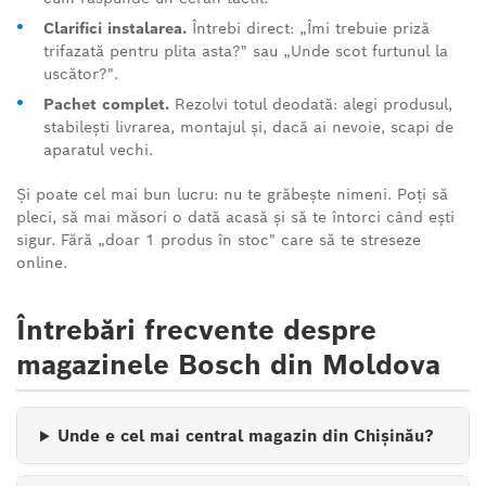
•
Clarifici instalarea.
Întrebi direct: „Îmi trebuie priză
trifazată pentru plita asta?" sau „Unde scot furtunul la
uscător?".
•
Pachet complet.
Rezolvi totul deodată: alegi produsul,
stabilești livrarea, montajul și, dacă ai nevoie, scapi de
aparatul vechi.
Și poate cel mai bun lucru: nu te grăbește nimeni. Poți să
pleci, să mai măsori o dată acasă și să te întorci când ești
sigur. Fără „doar 1 produs în stoc" care să te streseze
online.
Întrebări frecvente despre
magazinele Bosch din Moldova
Unde e cel mai central magazin din Chișinău?