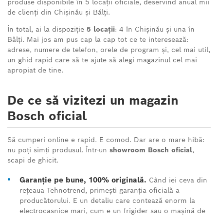
produse disponibile în 5 locații oficiale, deservind anual mii
de clienți din Chișinău și Bălți.
În total, ai la dispoziție
5 locații
: 4 în Chișinău și una în
Bălți. Mai jos am pus cap la cap tot ce te interesează:
adrese, numere de telefon, orele de program și, cel mai util,
un ghid rapid care să te ajute să alegi magazinul cel mai
apropiat de tine.
De ce să vizitezi un magazin
Bosch oficial
Să cumperi online e rapid. E comod. Dar are o mare hibă:
nu poți simți produsul. Într-un
showroom Bosch oficial
,
scapi de ghicit.
•
Garanție pe bune, 100% originală.
Când iei ceva din
rețeaua Tehnotrend, primești garanția oficială a
producătorului. E un detaliu care contează enorm la
electrocasnice mari, cum e un frigider sau o mașină de