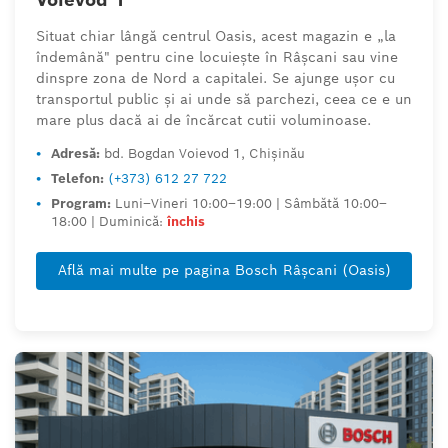
Situat chiar lângă centrul Oasis, acest magazin e „la
îndemână" pentru cine locuiește în Râșcani sau vine
dinspre zona de Nord a capitalei. Se ajunge ușor cu
transportul public și ai unde să parchezi, ceea ce e un
mare plus dacă ai de încărcat cutii voluminoase.
•
Adresă:
bd. Bogdan Voievod 1, Chișinău
•
Telefon:
(+373) 612 27 722
•
Program:
Luni–Vineri 10:00–19:00 | Sâmbătă 10:00–
18:00 | Duminică:
închis
Află mai multe pe pagina Bosch Râșcani (Oasis)