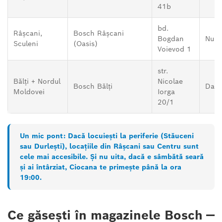
41b
bd.
Râșcani,
Bosch Râșcani
Bogdan
Nu
Sculeni
(Oasis)
Voievod 1
str.
Bălți + Nordul
Nicolae
Bosch Bălți
Da (
Moldovei
Iorga
20/1
Un mic pont:
Dacă locuiești la periferie (Stăuceni
sau Durlești), locațiile din Râșcani sau Centru sunt
cele mai accesibile. Și nu uita, dacă e sâmbătă seară
și ai întârziat, Ciocana te primește până la ora
19:00.
Ce găsești în magazinele Bosch —