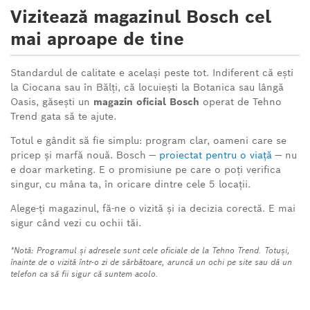
Vizitează magazinul Bosch cel
mai aproape de tine
Standardul de calitate e același peste tot. Indiferent că ești
la Ciocana sau în Bălți, că locuiești la Botanica sau lângă
Oasis, găsești un
magazin oficial Bosch
operat de Tehno
Trend gata să te ajute.
Totul e gândit să fie simplu: program clar, oameni care se
pricep și marfă nouă. Bosch —
proiectat pentru o viață
— nu
e doar marketing. E o promisiune pe care o poți verifica
singur, cu mâna ta, în oricare dintre cele 5 locații.
Alege-ți magazinul, fă-ne o vizită și ia decizia corectă. E mai
sigur când vezi cu ochii tăi.
*Notă: Programul și adresele sunt cele oficiale de la Tehno Trend. Totuși,
înainte de o vizită într-o zi de sărbătoare, aruncă un ochi pe site sau dă un
telefon ca să fii sigur că suntem acolo.