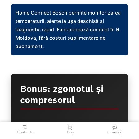
Home Connect Bosch permite monitorizarea
temperaturii, alerte la ușa deschisă și
diagnostic rapid. Funcționează complet în R.
Moldova, fără costuri suplimentare de
abonament.
Bonus: zgomotul și
compresorul
Sunt două aspecte tehnice pe care
Contacte
Coș
Promoții
cumpărătorii le descoperă abia acasă,