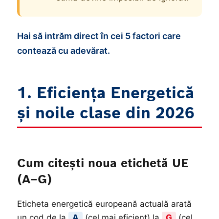
Hai să intrăm direct în cei 5 factori care
contează cu adevărat.
1. Eficiența Energetică
și noile clase din 2026
Cum citești noua etichetă UE
(A–G)
Eticheta energetică europeană actuală arată
un cod de la
A
(cel mai eficient) la
G
(cel