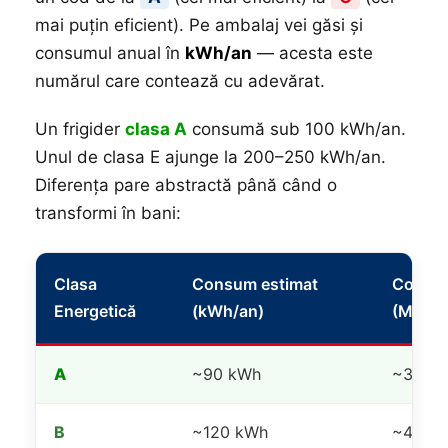
mai puțin eficient). Pe ambalaj vei găsi și
consumul anual în
kWh/an
— acesta este
numărul care contează cu adevărat.
Un frigider
clasa A
consumă sub 100 kWh/an.
Unul de clasa E ajunge la 200–250 kWh/an.
Diferența pare abstractă până când o
transformi în bani:
Clasa
Consum estimat
Cost a
Energetică
(kWh/an)
(MDL)
A
~90 kWh
~360 
B
~120 kWh
~480 