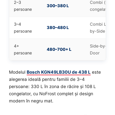
2–3
Combi (frigi
300–380 L
persoane
congelator)
3–4
Combi Large 
380–480 L
persoane
by-Side
4+
Side-by-Side
480–700+ L
persoane
Door
Modelul
Bosch KGN49LB30U de 438 L
este
alegerea ideală pentru familii de 3–4
persoane: 330 L în zona de răcire și 108 L
congelator, cu NoFrost complet și design
modern în negru mat.