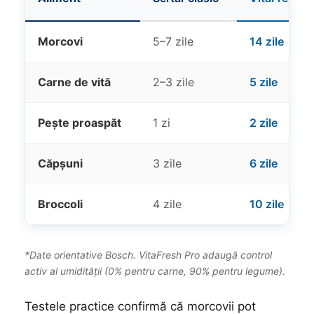
Morcovi
5–7 zile
14 zile
Carne de vită
2–3 zile
5 zile
Pește proaspăt
1 zi
2 zile
Căpșuni
3 zile
6 zile
Broccoli
4 zile
10 zile
*Date orientative Bosch. VitaFresh Pro adaugă control
activ al umidității (0% pentru carne, 90% pentru legume).
Testele practice confirmă că morcovii pot