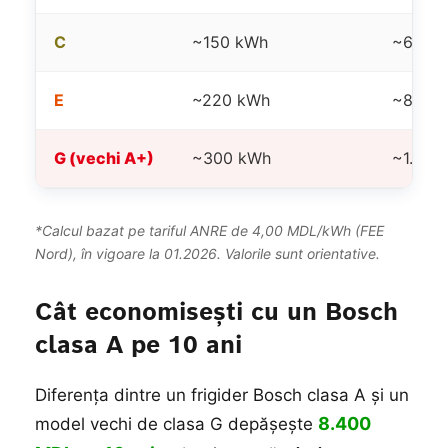
C
~150 kWh
~600 
E
~220 kWh
~880 
G (vechi A+)
~300 kWh
~1.200
*Calcul bazat pe tariful ANRE de 4,00 MDL/kWh (FEE
Nord), în vigoare la 01.2026. Valorile sunt orientative.
Cât economisești cu un Bosch
clasa A pe 10 ani
Diferența dintre un frigider Bosch clasa A și un
8.400
model vechi de clasa G depășește