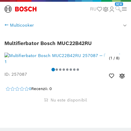
NEW
RU
Multicooker
Multifierbator Bosch MUC22B42RU
1
/
8
ID: 257087
0
Recenzii: 0
Nu este disponibil