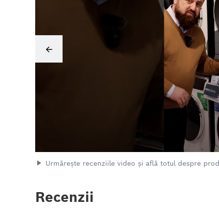
Urmărește recenziile video și află totul despre pro
Recenzii