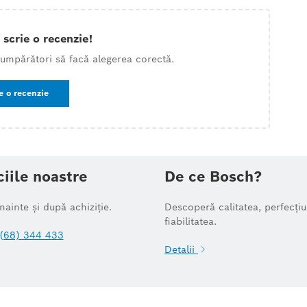
 scrie o recenzie!
 cumpărători să facă alegerea corectă.
e o recenzie
ciile noastre
De ce Bosch?
înainte și după achiziție.
Descoperă calitatea, perfecțiu
fiabilitatea.
(68) 344 433
Detalii