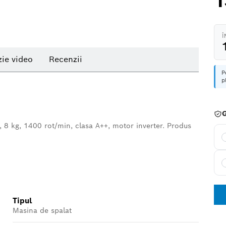
1
Î
ie video
Recenzii
P
p
G
te, 8 kg, 1400 rot/min, clasa A++, motor inverter. Produs
Tipul
Masina de spalat