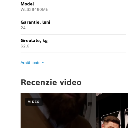
Model
WLS28460ME
Garantie, luni
24
Greutate, kg
62.6
Arată toate
Recenzie video
VIDEO