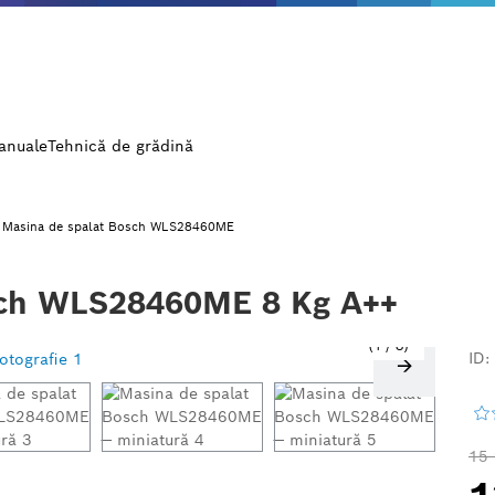
manuale
Tehnică de grădină
Masina de spalat Bosch WLS28460ME
sch WLS28460ME 8 Kg A++
1
/
8
ID:
15 