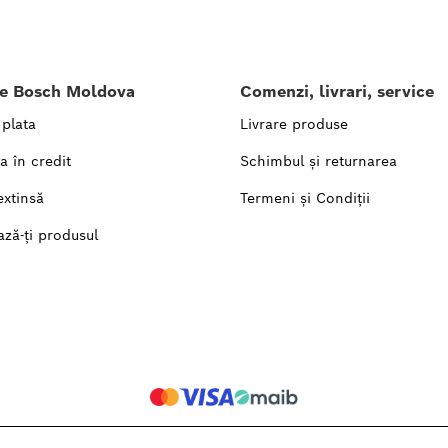
le Bosch Moldova
Comenzi, livrari, service
 plata
Livrare produse
a în credit
Schimbul și returnarea
extinsă
Termeni și Condiții
ază-ți produsul