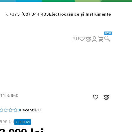
+373 (68) 344 433
Electrocasnice și Instrumente
NEW
RU
 1155660
0
Recenzii: 0
999 lei
2 000 lei