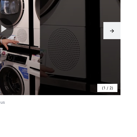
1
/
2
dus