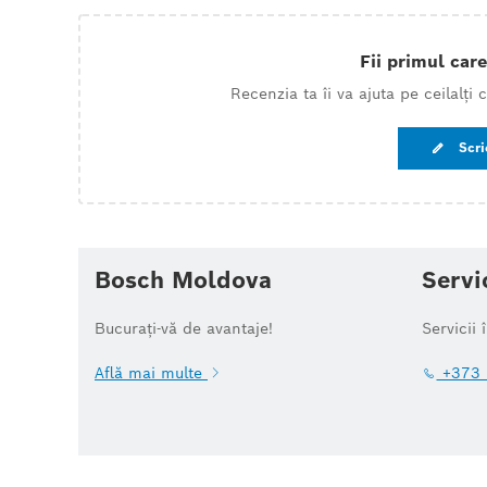
Fii primul care
Recenzia ta îi va ajuta pe ceilalți
Scri
Bosch Moldova
Servi
Bucurați-vă de avantaje!
Servicii 
Află mai multe
+373 