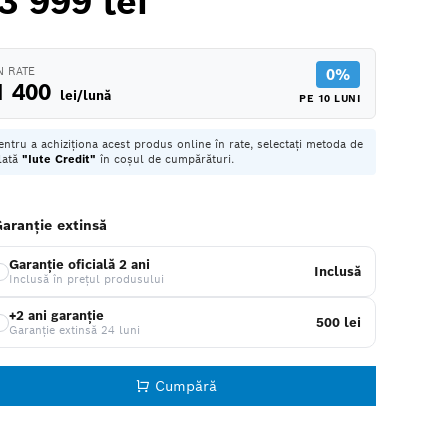
3 999 lei
N RATE
0%
1 400
lei/lună
PE 10 LUNI
entru a achiziționa acest produs online în rate, selectați metoda de
lată
"Iute Credit"
în coșul de cumpărături.
aranție extinsă
Garanție oficială 2 ani
Inclusă
Inclusă în prețul produsului
+2 ani garanție
500 lei
Garanție extinsă 24 luni
Cumpără