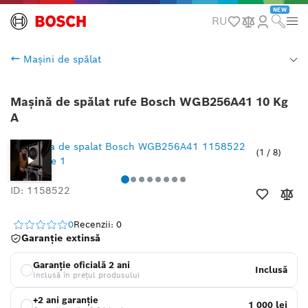
NEW
RU
Mașini de spălat
Mașină de spălat rufe Bosch WGB256A41 10 Kg
A
1
/
8
ID: 1158522
0
Recenzii: 0
Garanție extinsă
Garanție oficială 2 ani
Inclusă
Inclusă în prețul produsului
+2 ani garanție
1 000 lei