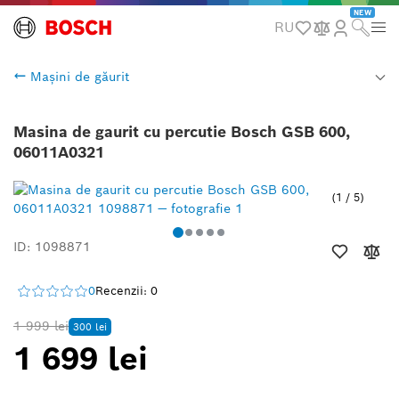
NEW
RU
Mașini de găurit
Masina de gaurit cu percutie Bosch GSB 600,
06011A0321
1
/
5
ID: 1098871
0
Recenzii: 0
1 999 lei
300 lei
1 699 lei