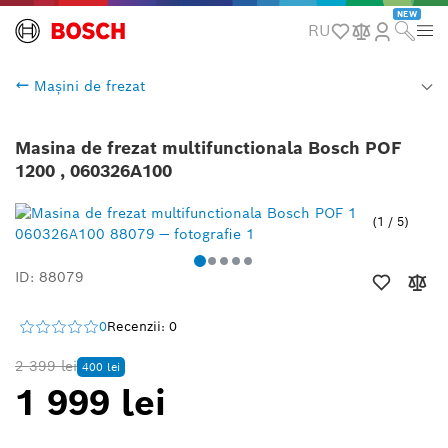
NEW
RU
Mașini de frezat
Masina de frezat multifunctionala Bosch POF
1200 , 060326A100
1
/
5
ID: 88079
0
Recenzii: 0
2 399 lei
400 lei
1 999 lei