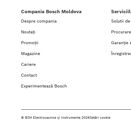
Compania Bosch Moldova
Servicii
Despre compania
Solutii de
Noutați
Procurare
Promoții
Garanție 
Magazine
Înregistre
Cariere
Contact
Experimentează Bosch
© BSH Electrocasnice și Instrumente 2026
Setări cookie