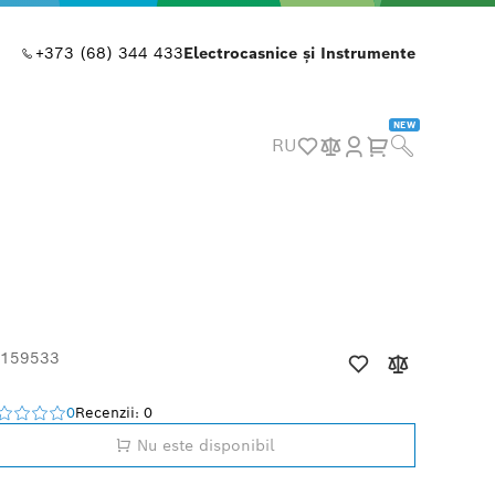
+373 (68) 344 433
Electrocasnice și Instrumente
NEW
RU
 159533
0
Recenzii: 0
Nu este disponibil