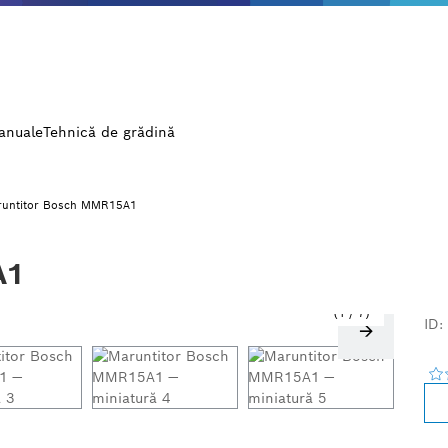
manuale
Tehnică de grădină
runtitor Bosch MMR15A1
A1
1
/
7
ID: