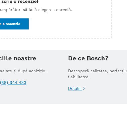
 scrie o recenzie!
 cumpărători să facă alegerea corectă.
e o recenzie
ciile noastre
De ce Bosch?
înainte și după achiziție.
Descoperă calitatea, perfecțiu
fiabilitatea.
(68) 344 433
Detalii