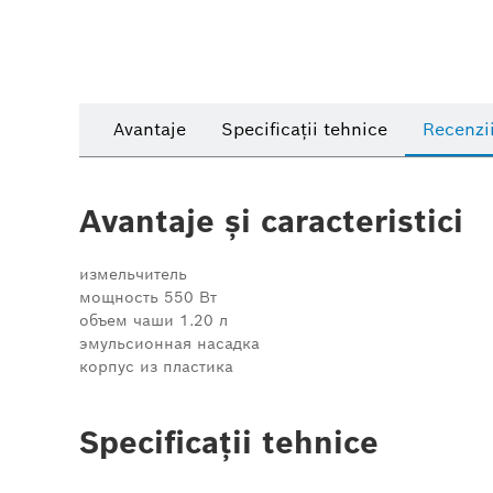
Avantaje
Specificații tehnice
Recenzi
Avantaje și caracteristici
измельчитель
мощность 550 Вт
объем чаши 1.20 л
эмульсионная насадка
корпус из пластика
Specificații tehnice