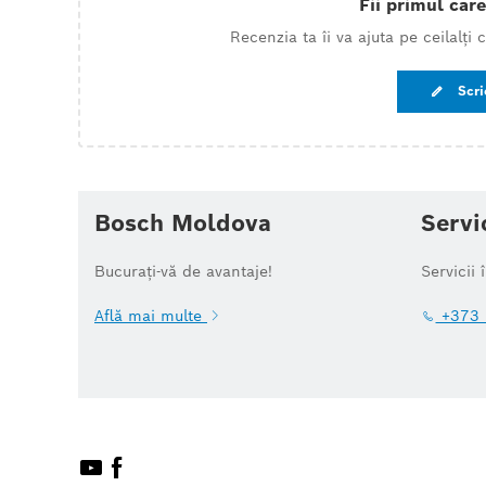
Fii primul care
Recenzia ta îi va ajuta pe ceilalți
Scri
Bosch Moldova
Servi
Bucurați-vă de avantaje!
Servicii 
Află mai multe
+373 