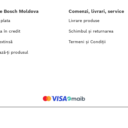
le Bosch Moldova
Comenzi, livrari, service
 plata
Livrare produse
a în credit
Schimbul și returnarea
extinsă
Termeni și Condiții
ază-ți produsul