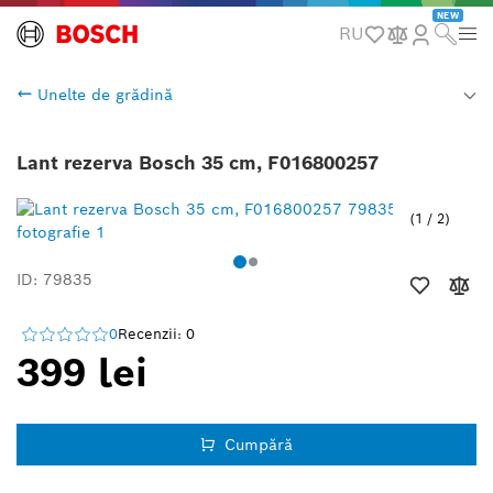
NEW
RU
Unelte de grădină
Lant rezerva Bosch 35 cm, F016800257
1
/
2
ID: 79835
0
Recenzii: 0
399 lei
Cumpără