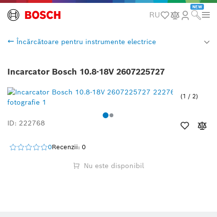
NEW
RU
Încărcătoare pentru instrumente electrice
Incarcator Bosch 10.8-18V 2607225727
1
/
2
ID: 222768
0
Recenzii: 0
Nu este disponibil