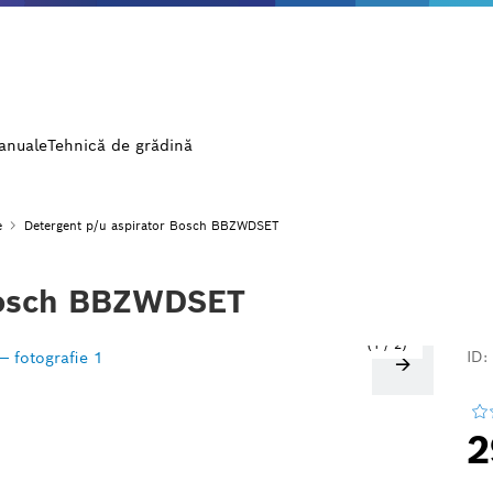
manuale
Tehnică de grădină
e
Detergent p/u aspirator Bosch BBZWDSET
 Bosch BBZWDSET
1
/
2
ID:
2