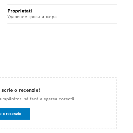
Proprietati
Удаление грязи и жира
 scrie o recenzie!
 cumpărători să facă alegerea corectă.
e o recenzie