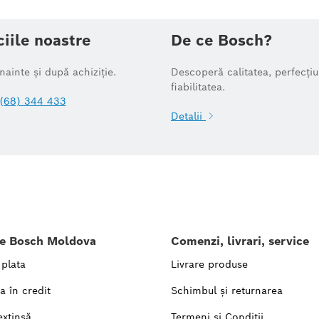
ciile noastre
De ce Bosch?
înainte și după achiziție.
Descoperă calitatea, perfecțiu
fiabilitatea.
(68) 344 433
Detalii
le Bosch Moldova
Comenzi, livrari, service
 plata
Livrare produse
a în credit
Schimbul și returnarea
extinsă
Termeni și Condiții