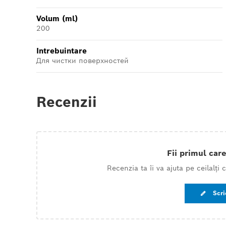
Volum (ml)
200
Intrebuintare
Для чистки поверхностей
Recenzii
Fii primul care
Recenzia ta îi va ajuta pe ceilalți
Scri