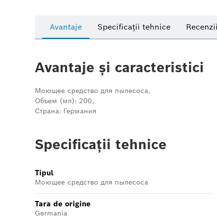
Avantaje
Specificații tehnice
Recenzi
Avantaje și caracteristici
Моющее средство для пылесоса,
Объем (мл): 200,
Страна: Германия
Specificații tehnice
Tipul
Моющее средство для пылесоса
Tara de origine
Germania