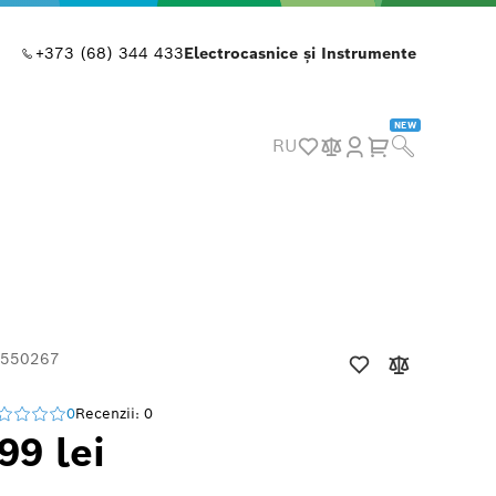
+373 (68) 344 433
Electrocasnice și Instrumente
NEW
RU
 550267
0
Recenzii: 0
99 lei