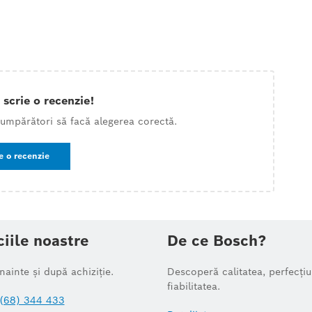
 scrie o recenzie!
 cumpărători să facă alegerea corectă.
e o recenzie
ciile noastre
De ce Bosch?
înainte și după achiziție.
Descoperă calitatea, perfecțiu
fiabilitatea.
(68) 344 433