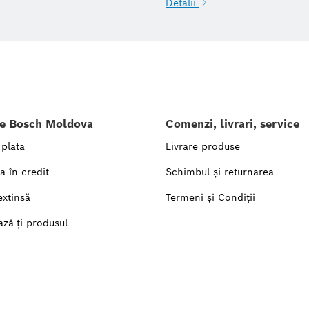
Detalii
le Bosch Moldova
Comenzi, livrari, service
 plata
Livrare produse
a în credit
Schimbul și returnarea
extinsă
Termeni și Condiții
ază-ți produsul