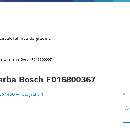
manuale
Tehnică de grădină
 de tuns iarba Bosch F016800367
iarba Bosch F016800367
ID: