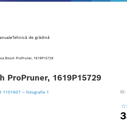
manuale
Tehnică de grădină
feca Bosch ProPruner, 1619P15729
ch ProPruner, 1619P15729
ID:
3