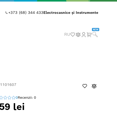
+373 (68) 344 433
Electrocasnice și Instrumente
NEW
RU
 1101607
0
Recenzii: 0
59 lei