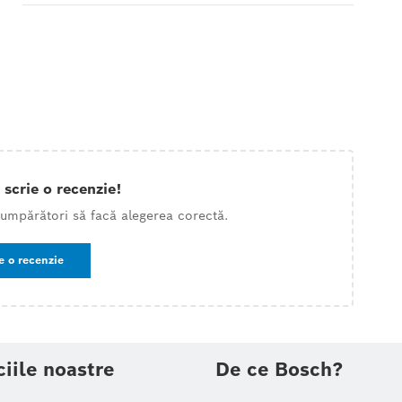
 scrie o recenzie!
 cumpărători să facă alegerea corectă.
e o recenzie
ciile noastre
De ce Bosch?