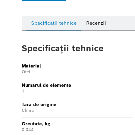
Specificații tehnice
Recenzii
Specificații tehnice
Material
Otel
Numarul de elemente
1
Tara de origine
China
Greutate, kg
0.044