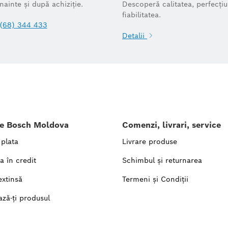
înainte și după achiziție.
Descoperă calitatea, perfecțiu
fiabilitatea.
(68) 344 433
Detalii
le Bosch Moldova
Comenzi, livrari, service
 plata
Livrare produse
a în credit
Schimbul și returnarea
extinsă
Termeni și Condiții
ază-ți produsul