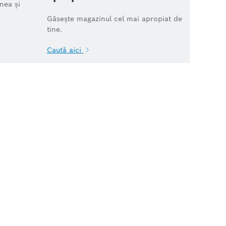
nea și
Găsește magazinul cel mai apropiat de
tine.
Caută aici