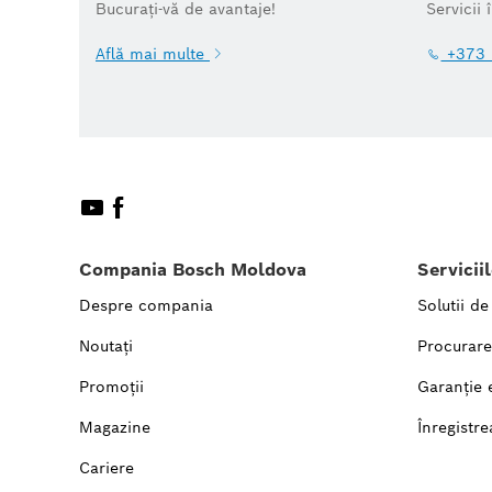
Bucurați-vă de avantaje!
Servicii 
Află mai multe
+373 
Compania Bosch Moldova
Servicii
Despre compania
Solutii de
Noutați
Procurare
Promoții
Garanție 
Magazine
Înregistre
Cariere