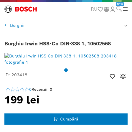
NEW
RU
Burghii
Burghiu Irwin HSS-Co DIN-338 1, 10502568
ID: 203418
0
Recenzii: 0
199 lei
Cumpără