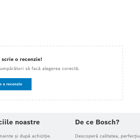
 scrie o recenzie!
 cumpărători să facă alegerea corectă.
e o recenzie
ciile noastre
De ce Bosch?
înainte și după achiziție.
Descoperă calitatea, perfecțiu