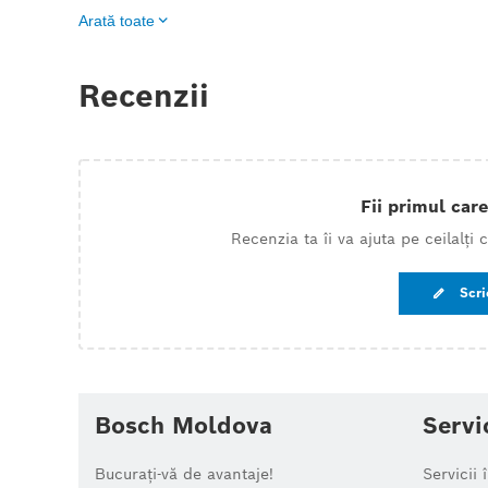
Arată toate
Recenzii
Fii primul care
Recenzia ta îi va ajuta pe ceilalți
Scri
Bosch Moldova
Servi
Bucurați-vă de avantaje!
Servicii 