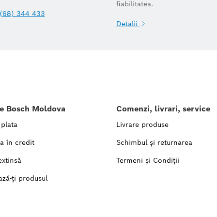
fiabilitatea.
(68) 344 433
Detalii
le Bosch Moldova
Comenzi, livrari, service
 plata
Livrare produse
a în credit
Schimbul și returnarea
extinsă
Termeni și Condiții
ază-ți produsul