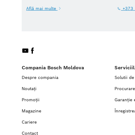
Află mai multe
+373 
Compania Bosch Moldova
Servicii
Despre compania
Solutii de
Noutați
Procurare
Promoții
Garanție 
Magazine
Înregistre
Cariere
Contact