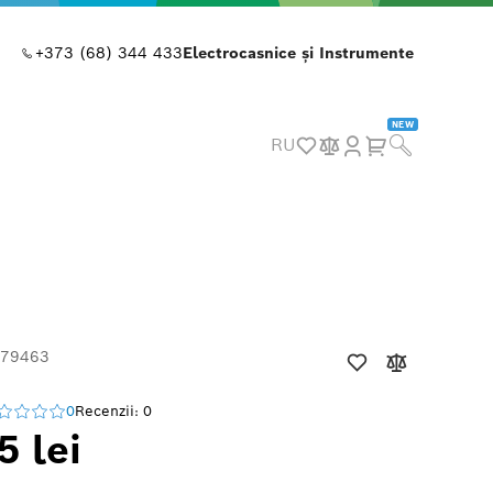
+373 (68) 344 433
Electrocasnice și Instrumente
NEW
RU
 79463
0
Recenzii: 0
5 lei