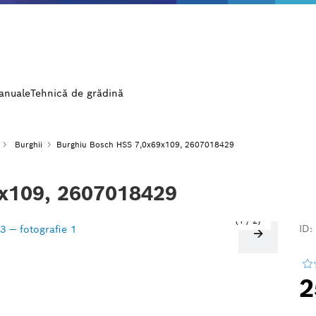
manuale
Tehnică de grădină
Burghii
Burghiu Bosch HSS 7,0x69x109, 2607018429
9x109, 2607018429
1
/
2
ID:
2