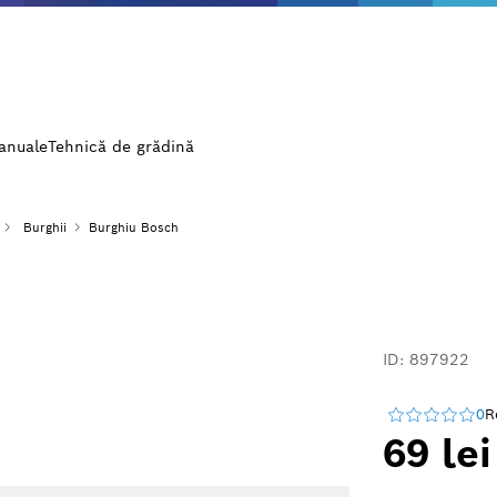
manuale
Tehnică de grădină
Burghii
Burghiu Bosch
ID: 897922
0
R
69 lei