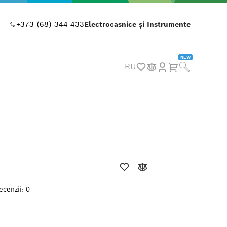
+373 (68) 344 433
Electrocasnice și Instrumente
NEW
RU
ecenzii: 0