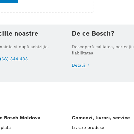
ciile noastre
De ce Bosch?
înainte și după achiziție.
Descoperă calitatea, perfecțiu
fiabilitatea.
(68) 344 433
Detalii
le Bosch Moldova
Comenzi, livrari, service
 plata
Livrare produse