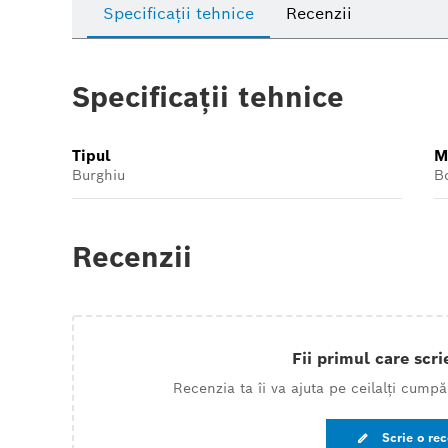
Specificații tehnice
Recenzii
Specificații tehnice
Tipul
M
Burghiu
B
Recenzii
Fii primul care scri
Recenzia ta îi va ajuta pe ceilalți cumpă
Scrie o re