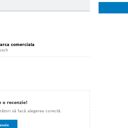
arca comerciala
osch
e o recenzie!
rători să facă alegerea corectă.
cenzie